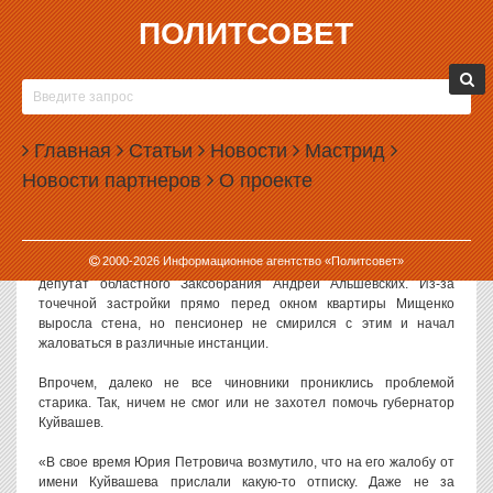
ПОЛИТСОВЕТ
23.03.2015, 17:27
ПЕНСИОНЕР БУДЕТ СУДИТЬСЯ С
КУЙВАШЕВЫМ ЗА МИЛЛИОН РУБЛЕЙ
Главная
Статьи
Новости
Мастрид
Екатеринбургский пенсионер подал в суд на губернатора
Новости партнеров
О проекте
Свердловской области Евгения Куйвашева. Пожилой горожанин
требует с губернатора миллион рублей за отписку на его
обращение.
2000-
2026
Информационное агентство «Политсовет»
Историю пенсионера Юрия Мищенко поведал в своем блоге
депутат областного Заксобрания Андрей Альшевских. Из-за
точечной застройки прямо перед окном квартиры Мищенко
выросла стена, но пенсионер не смирился с этим и начал
жаловаться в различные инстанции.
Впрочем, далеко не все чиновники прониклись проблемой
старика. Так, ничем не смог или не захотел помочь губернатор
Куйвашев.
«В свое время Юрия Петровича возмутило, что на его жалобу от
имени Куйвашева прислали какую-то отписку. Даже не за