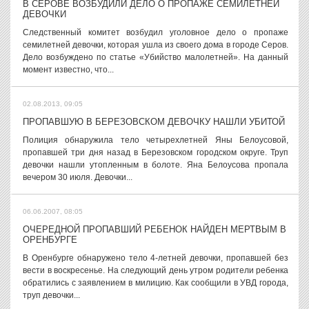
В СЕРОВЕ ВОЗБУДИЛИ ДЕЛО О ПРОПАЖЕ СЕМИЛЕТНЕЙ
ДЕВОЧКИ
Следственный комитет возбудил уголовное дело о пропаже
семилетней девочки, которая ушла из своего дома в городе Серов.
Дело возбуждено по статье «Убийство малолетней». На данный
момент известно, что...
02.08.2013, 09:05
ПРОПАВШУЮ В БЕРЕЗОВСКОМ ДЕВОЧКУ НАШЛИ УБИТОЙ
Полиция обнаружила тело четырехлетней Яны Белоусовой,
пропавшей три дня назад в Березовском городском округе. Труп
девочки нашли утопленным в болоте. Яна Белоусова пропала
вечером 30 июля. Девочки...
06.06.2007, 08:05
ОЧЕРЕДНОЙ ПРОПАВШИЙ РЕБЕНОК НАЙДЕН МЕРТВЫМ В
ОРЕНБУРГЕ
В Оренбурге обнаружено тело 4-летней девочки, пропавшей без
вести в воскресенье. На следующий день утром родители ребенка
обратились с заявлением в милицию. Как сообщили в УВД города,
труп девочки...