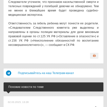
Следователи уточнили, что признаков насильственной смерти и
телесных повреждений у погибшей девочки не обнаружено. Тем
не менее в ближайшее время будет проведена судебно-
медицинская экспертиза.
Ответственность за гибель ребенка могут понести ее родители.
«Следователем Следственного комитета уже выделены и
направлены в органы полиции материалы для дачи виновным
правовой оценки по ст.125 УК РФ («Оставление в опасности») и
ст.156 УК РФ («Неисполнение обязанностей по воспитанию
несовершеннолетнего»)», — сообщают в СК РФ.
Подписывайтесь на наш Телеграм-канал
Похожие новости по теме
02.03.2015, 13:28