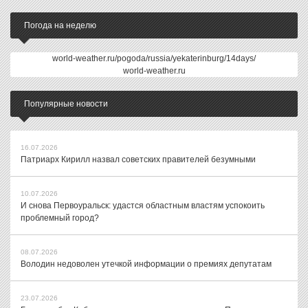
Погода на неделю
world-weather.ru/pogoda/russia/yekaterinburg/14days/
world-weather.ru
Популярные новости
16.07.2026
Патриарх Кирилл назвал советских правителей безумными
10.07.2026
И снова Первоуральск: удастся областным властям успокоить
проблемный город?
08.07.2026
Володин недоволен утечкой информации о премиях депутатам
23.07.2026