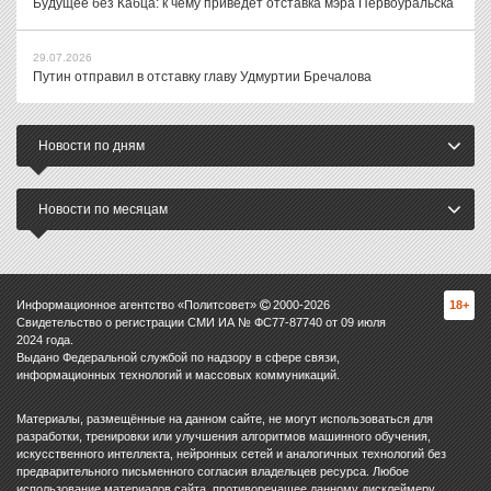
Будущее без Кабца: к чему приведет отставка мэра Первоуральска
29.07.2026
Путин отправил в отставку главу Удмуртии Бречалова
Новости по дням
Новости по месяцам
Информационное агентство «Политсовет»
2000-
2026
18+
Свидетельство о регистрации СМИ ИА № ФС77-87740 от 09 июля
2024 года.
Выдано Федеральной службой по надзору в сфере связи,
информационных технологий и массовых коммуникаций.
Материалы, размещённые на данном сайте, не могут использоваться для
разработки, тренировки или улучшения алгоритмов машинного обучения,
искусственного интеллекта, нейронных сетей и аналогичных технологий без
предварительного письменного согласия владельцев ресурса. Любое
использование материалов сайта, противоречащее данному дисклеймеру,