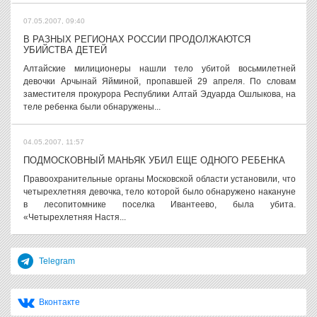
07.05.2007, 09:40
В РАЗНЫХ РЕГИОНАХ РОССИИ ПРОДОЛЖАЮТСЯ
УБИЙСТВА ДЕТЕЙ
Алтайские милиционеры нашли тело убитой восьмилетней
девочки Арчынай Яйминой, пропавшей 29 апреля. По словам
заместителя прокурора Республики Алтай Эдуарда Ошлыкова, на
теле ребенка были обнаружены...
04.05.2007, 11:57
ПОДМОСКОВНЫЙ МАНЬЯК УБИЛ ЕЩЕ ОДНОГО РЕБЕНКА
Правоохранительные органы Московской области установили, что
четырехлетняя девочка, тело которой было обнаружено накануне
в лесопитомнике поселка Ивантеево, была убита.
«Четырехлетняя Настя...
Telegram
Вконтакте