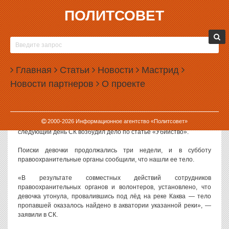
ПОЛИТСОВЕТ
23.03.2015, 09:57
В СЕРОВЕ НАШЛИ ТЕЛО ПРОПАВШЕЙ
ДЕВОЧКИ
Главная
Статьи
Новости
Мастрид
В Серове обнаружено тело семилетней Любы Шастиной,
Новости партнеров
О проекте
бесследно пропавшей еще в начале марта. По версии следствия,
девочка утонула в реке.
Люба Шастина пропала 1 марта: ее мать в тот день ушла утром
2000-
2026
Информационное агентство «Политсовет»
на работу, а вернувшись вечером, не нашла ребенка дома. На
следующий день СК возбудил дело по статье «Убийство».
Поиски девочки продолжались три недели, и в субботу
правоохранительные органы сообщили, что нашли ее тело.
«В результате совместных действий сотрудников
правоохранительных органов и волонтеров, установлено, что
девочка утонула, провалившись под лёд на реке Каква — тело
пропавшей оказалось найдено в акватории указанной реки», —
заявили в СК.