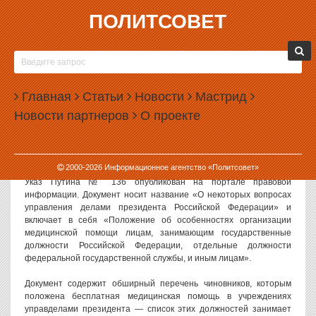
ПОЛИТСОВЕТ
20.03.2015, 09:23
ДЕПУТАТОВ, МИНИСТРОВ И ГУБЕРНАТОРОВ
ОБЕСПЕЧАТ БЕСПЛАТНЫМИ ЛЕКАРСТВАМИ
Главная
Статьи
Новости
Мастрид
Президент России Владимир Путин подписал указ, согласно
Новости партнеров
О проекте
которому федеральным чиновникам и депутатам, а также членам
их семей можно будет получать бесплатные лекарства за счет
бюджета. Точно так же бесплатно им будет оказываться и
медицинская помощь, в том числе высокотехнологичная.
2000-
2026
Информационное агентство «Политсовет»
Указ Путина № 136 опубликован на портале правовой
информации. Документ носит название «О некоторых вопросах
управления делами президента Российской Федерации» и
включает в себя «Положение об особенностях организации
медицинской помощи лицам, занимающим государственные
должности Российской Федерации, отдельные должности
федеральной государственной службы, и иным лицам».
Документ содержит обширный перечень чиновников, которым
положена бесплатная медицинская помощь в учреждениях
управделами президента — список этих должностей занимает