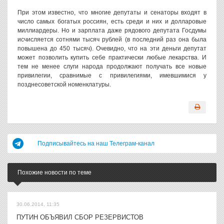
При этом известно, что многие депутаты и сенаторы входят в
число самых богатых россиян, есть среди и них и долларовые
миллиардеры. Но и зарплата даже рядового депутата Госдумы
исчисляется сотнями тысяч рублей (в последний раз она была
повышена до 450 тысяч). Очевидно, что на эти деньги депутат
может позволить купить себе практически любые лекарства. И
тем не менее слуги народа продолжают получать все новые
привилегии, сравнимые с привилегиями, имевшимися у
позднесоветской номенклатуры.
Подписывайтесь на наш Телеграм-канал
Похожие новости по теме
30.06.2014, 11:35
ПУТИН ОБЪЯВИЛ СБОР РЕЗЕРВИСТОВ