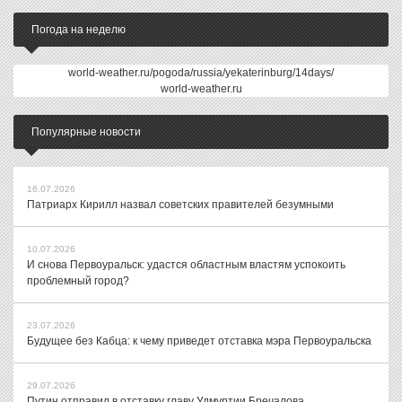
Погода на неделю
world-weather.ru/pogoda/russia/yekaterinburg/14days/
world-weather.ru
Популярные новости
16.07.2026
Патриарх Кирилл назвал советских правителей безумными
10.07.2026
И снова Первоуральск: удастся областным властям успокоить
проблемный город?
23.07.2026
Будущее без Кабца: к чему приведет отставка мэра Первоуральска
29.07.2026
Путин отправил в отставку главу Удмуртии Бречалова