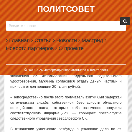
ПОЛИТСОВЕТ
13.03.2015, 14:33
ЕКАТЕРИНБУРГСКИЙ УЧАСТКОВЫЙ ВЫМОГАЛ
ВЗЯТКУ ЗА БЕЗДЕЙСТВИЕ
Главная
Статьи
Новости
Мастрид
В Екатеринбурге задержали участкового, который вымогал взятку
Новости партнеров
О проекте
за свое бездействие. Полицейскому грозит до 12 лет лишения
свободы.
По версии следствия, в январе 2015 года участковый потребовал
2000-
2026
Информационное агентство «Политсовет»
с мужчины 25 тысяч рублей за прекращение проверки по
заявлению об использовании поддельного водительского
удостоверения. Мужчина согласился отдать деньги частями и
принес в отдел полиции 20 тысяч рублей.
«Непосредственно после этого получатель взятки был задержан
сотрудниками службы собственной безопасности областного
полицейского главка, которые заблаговременно получили
соответствующую информацию», — сообщает пресс-служба
следственного управления свердловского СК.
В отношении участкового возбуждено уголовное дело по ст.