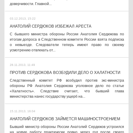
доверчивости. Главной...
03.12.2013, 15:22
АНАТОЛИЙ СЕРДЮКОВ ИЗБЕЖАЛ АРЕСТА
С бывшего министра обороны России Анатолия Сердюкова по
итогам допроса в Следственном комитете России взята подписка
о невыезде. Следователи теперь имеют право по своему
усмотрению отвлекать от...
28.11.2013, 11:49
ПРОТИВ СЕРДЮКОВА ВОЗБУДИЛИ ДЕЛО О ХАЛАТНОСТИ
Следственный комитет РФ возбудил против экс-министра
обороны РФ Анатолия Сердюкова уголовное дело по статье
«Халатность». Следствие считает, что бывший глава
министерства нанес государству ущерб на...
15.11.2013, 16:04
АНАТОЛИЙ СЕРДЮКОВ ЗАЙМЕТСЯ МАШИНОСТРОЕНИЕМ
Бывший министр обороны России Анатолий Сердюков устроился
на новую работу практически ровно через год после своего