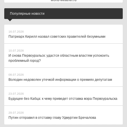
world-weather.ru
Популярные новости
16.07.2026
Патриарх Кирилл назвал советских правителей безумными
10.07.2026
И снова Первоуральск: удастся областным властям успокоить
проблемный город?
08.07.2026
Володин недоволен утечкой информации о премиях депутатам
23.07.2026
Будущее без Кабца: к чему приведет отставка мэра Первоуральска
29.07.2026
Путин отправил в отставку главу Удмуртии Бречалова