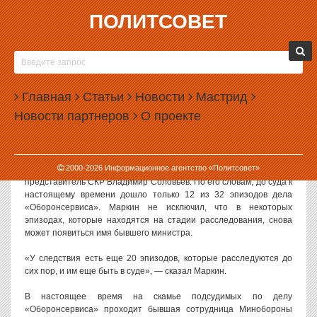
ПОЛИТСОВЕТ
13.03.2015, 10:10
НА СЕРДЮКОВА МОГУТ ЗАВЕСТИ НОВОЕ ДЕЛО
Следственный комитет может завести новое уголовное дело в
Главная
Статьи
Новости
Мастрид
отношении экс-главы Минобороны Анатолия Сердюкова. Как
Новости партнеров
О проекте
отмечает следствие, на стадии расследования находится около
20 эпизодов дела «Оборонсервиса».
О возможности нового уголовного преследования Сердюкова
2000-
2026
Информационное агентство «Политсовет»
накануне в эфире телеканала «Россия-1» заявил официальный
представитель СКР Владимир Соловьев. По его словам, до суда к
настоящему времени дошло только 12 из 32 эпизодов дела
«Оборонсервиса». Маркин не исключил, что в некоторых
эпизодах, которые находятся на стадии расследования, снова
может появиться имя бывшего министра.
«У следствия есть еще 20 эпизодов, которые расследуются до
сих пор, и им еще быть в суде», — сказал Маркин.
В настоящее время на скамье подсудимых по делу
«Оборонсервиса» проходит бывшая сотрудница Минобороны