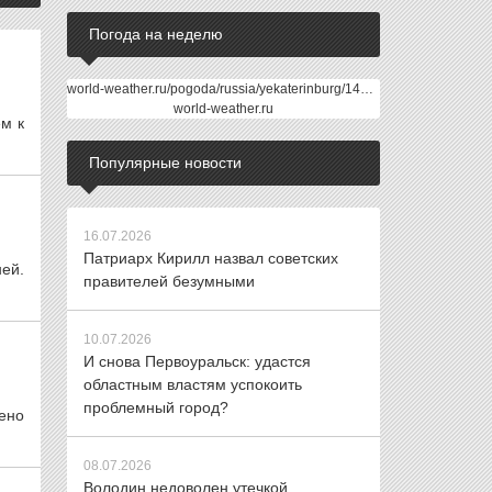
Погода на неделю
world-weather.ru/pogoda/russia/yekaterinburg/14days/
world-weather.ru
ем к
Популярные новости
16.07.2026
Патриарх Кирилл назвал советских
ей.
правителей безумными
10.07.2026
И снова Первоуральск: удастся
областным властям успокоить
проблемный город?
ено
08.07.2026
Володин недоволен утечкой