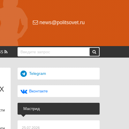
news@politsovet.ru
SS
Telegram
Х
Вконтакте
Мастрид
сти
эти
25.07.2026