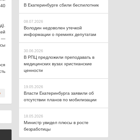
В Екатеринбурге сбили беспилотник
 40
08.07.2026
д).
Володин недоволен утечкой
щей
информации о премиях депутатам
м —
осы
30.06.2026
В РПЦ предложили преподавать в
медицинских вузах христианские
ося
ценности
сть
19.05.2026
Власти Екатеринбурга заявили об
отсутствии планов по мобилизации
18.05.2026
Министр увидел плюсы в росте
безработицы