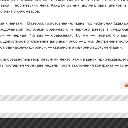
 тысяч георгиевских лент. Каждая из них должна быть длиной в
ставит 8 километров.
ия к лентам. «Материал изготовления: ткань, полиэфирная (жаккар
родольными полосами оранжевого и чёрного цветов в следую
 мм — чёрная; 4,6 мм — оранжевая; 4,6 мм — чёрная; 4,6 м
я. Допустимое отклонение ширины полос — 1 мм. Внутренние пол
ют одинаковую ширину», — сказано в аукционной документации.
ила обзавестись георгиевскими ленточками в канун приближающег
ть поставлен через две недели после заключения контракта — то е