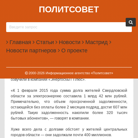
ПОЛИТСОВЕТ
03.03.2015, 14:58
КОММУНАЛЬЩИКИ ТРЕБУЮТ СО
СВЕРДЛОВЧАН МИЛЛИАРД РУБЛЕЙ
Главная
Статьи
Новости
Мастрид
На фоне экономического кризиса растет задолженность людей
Новости партнеров
О проекте
перед поставщиками коммунальных услуг. В Свердловской
области сумма такой задолженности превысила миллиард
рублей.
2000-
2026
Информационное агентство «Политсовет»
Данные о задолженности по состоянию на февраль 2015 года
озвучили в компании «ЭнергосбыТ Плюс».
«К 1 февраля 2015 года сумма долга жителей Свердловской
области за электроэнергию составила 1 млрд 42 млн рублей.
Примечательно, что объем просроченной задолженности,
остающейся без оплаты более 2 месяцев подряд, достиг 607 млн
рублей. Такую задолженность накопили более 320 тысяч
бытовых абонентов», — говорят в компании.
Хуже всего дела с долгами обстоят у жителей центральных
городов области — они задолжали почти 400 миллионов.