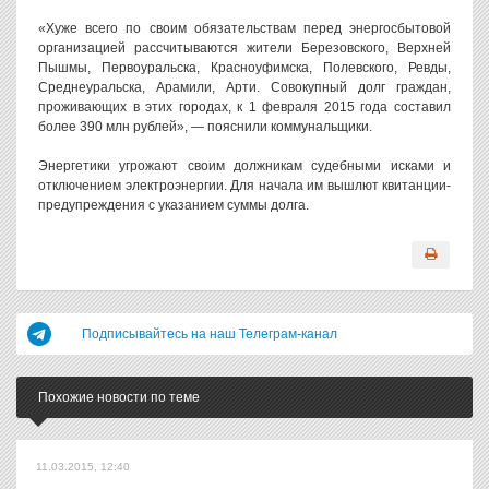
«Хуже всего по своим обязательствам перед энергосбытовой
организацией рассчитываются жители Березовского, Верхней
Пышмы, Первоуральска, Красноуфимска, Полевского, Ревды,
Среднеуральска, Арамили, Арти. Совокупный долг граждан,
проживающих в этих городах, к 1 февраля 2015 года составил
более 390 млн рублей», — пояснили коммунальщики.
Энергетики угрожают своим должникам судебными исками и
отключением электроэнергии. Для начала им вышлют квитанции-
предупреждения с указанием суммы долга.
Подписывайтесь на наш Телеграм-канал
Похожие новости по теме
11.03.2015, 12:40