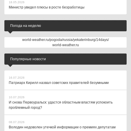
18.05.2026
Министр увидел плюсы в росте безработицы
Погода на неделю
world-weather.ru/pogoda/russia/yekaterinburg/14days/
world-weather.ru
Популярные новости
16.07.2026
Патриарх Кирилл назвал советских правителей безумными
10.07.2026
И снова Первоуральск: удастся областным властям успокоить
проблемный город?
08.07.2026
Володин недоволен утечкой информации о премиях депутатам