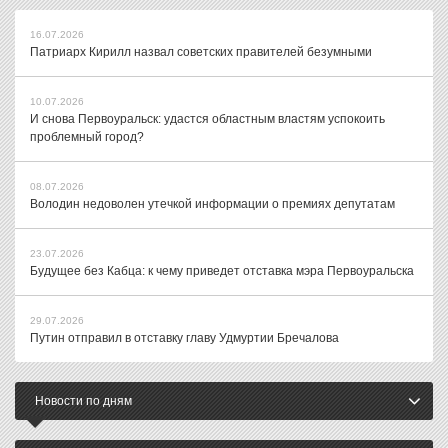
16.07.2026
Патриарх Кирилл назвал советских правителей безумными
10.07.2026
И снова Первоуральск: удастся областным властям успокоить
проблемный город?
08.07.2026
Володин недоволен утечкой информации о премиях депутатам
23.07.2026
Будущее без Кабца: к чему приведет отставка мэра Первоуральска
29.07.2026
Путин отправил в отставку главу Удмуртии Бречалова
Новости по дням