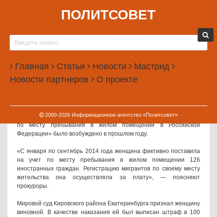
ПОЛИТСОВЕТ
26.02.2015, 10:41
ЕКАТЕРИНБУРЖЕНКА ПРОПИСАЛА У СЕБЯ
126 МИГРАНТОВ
Главная
Статьи
Новости
Мастрид
В Екатеринбурге вынесли приговор местной жительнице, которая
Новости партнеров
О проекте
прописала в своей квартире 126 мигрантов. Женщину наказали
за это крупным штрафом.
Как сообщает пресс-служба прокуратуры, уголовное дело по
2000-
2026
Информационное агентство «Политсовет»
статье «Фиктивная постановка на учет иностранного гражданина
по месту пребывания в жилом помещении в Российской
Федерации» было возбуждено в прошлом году.
«С января по сентябрь 2014 года женщина фиктивно поставила
на учет по месту пребывания в жилом помещении 126
иностранных граждан. Регистрацию мигрантов по своему месту
жительства она осуществляла за плату», — поясняют
прокуроры.
Мировой суд Кировского района Екатеринбурга признал женщину
виновной. В качестве наказания ей был выписан штраф в 100