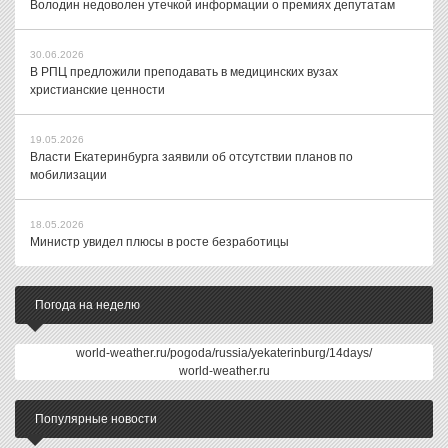
Володин недоволен утечкой информации о премиях депутатам
30.06.2026
В РПЦ предложили преподавать в медицинских вузах
христианские ценности
19.05.2026
Власти Екатеринбурга заявили об отсутствии планов по
мобилизации
18.05.2026
Министр увидел плюсы в росте безработицы
Погода на неделю
world-weather.ru/pogoda/russia/yekaterinburg/14days/
world-weather.ru
Популярные новости