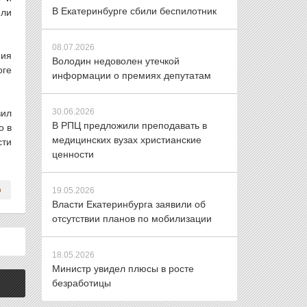
В Екатеринбурге сбили беспилотник
или
08.07.2026
ния
Володин недоволен утечкой
оге
информации о премиях депутатам
30.06.2026
вил
В РПЦ предложили преподавать в
о в
медицинских вузах христианские
сти
ценности
19.05.2026
Власти Екатеринбурга заявили об
отсутствии планов по мобилизации
18.05.2026
Министр увидел плюсы в росте
безработицы