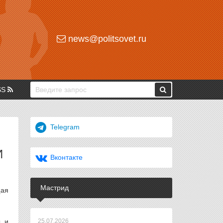
news@politsovet.ru
SS
Telegram
И
Вконтакте
Мастрид
щая
ы и
25.07.2026