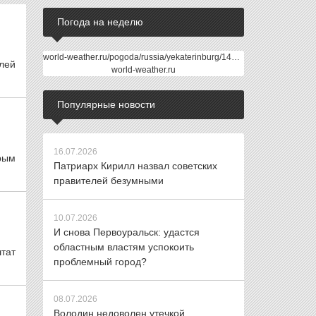
Погода на неделю
world-weather.ru/pogoda/russia/yekaterinburg/14days/
блей
world-weather.ru
Популярные новости
16.07.2026
рым
Патриарх Кирилл назвал советских
правителей безумными
10.07.2026
И снова Первоуральск: удастся
областным властям успокоить
штат
проблемный город?
08.07.2026
Володин недоволен утечкой