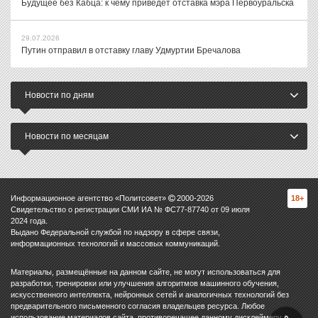
Будущее без Кабца: к чему приведет отставка мэра Первоуральска
29.07.2026
Путин отправил в отставку главу Удмуртии Бречалова
Новости по дням
Новости по месяцам
Информационное агентство «Политсовет»
2000-
2026
18+
Свидетельство о регистрации СМИ ИА № ФС77-87740 от 09 июля
2024 года.
Выдано Федеральной службой по надзору в сфере связи,
информационных технологий и массовых коммуникаций.
Материалы, размещённые на данном сайте, не могут использоваться для
разработки, тренировки или улучшения алгоритмов машинного обучения,
искусственного интеллекта, нейронных сетей и аналогичных технологий без
предварительного письменного согласия владельцев ресурса. Любое
использование материалов сайта, противоречащее данному дисклеймеру,