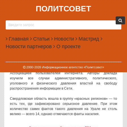
ПОЛИТСОВЕТ
05.02.2015, 13:06
СВЕРДЛОВСКАЯ ОБЛАСТЬ ВЫШЛА В ЛИДЕРЫ
ПО ДАВЛЕНИЮ НА ИНТЕРНЕТ
Главная
Статьи
Новости
Мастрид
Свердловская область вошла в число регионов, где отмечено
Новости партнеров
О проекте
наиболее сильное давление власти на свободу Интернета.
Причем речь идет в том числе и о силовом давлении.
Доклад
под названием «Свобода Интернета-2014: власти не
2000-
2026
Информационное агентство «Политсовет»
оставляют Интернету выбора» составлен и опубликован
Ассоциацией пользователей Интернета. Авторы доклада
изучили все случаи административного, политического,
уголовного и физического давления властей на свободу
распространения информации в Сети.
Свердловская область вошла в группу «красных регионов» — то
есть тех, где зафиксировано серьезное давление. При этом
количество самих фактов такого давления на Урале не столь
велико — всего 14, однако отмечаются факты насилия.