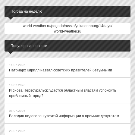
Погода на неделю
world-weather.ru/pogoda/russia/yekaterinburg/14days/
world-weather.ru
Популярные новости
16.07.2026
Патриарх Кирилл назвал советских правителей безумными
10.07.2026
И снова Первоуральск: удастся областным властям успокоить
проблемный город?
08.07.2026
Володин недоволен утечкой информации о премиях депутатам
23.07.2026