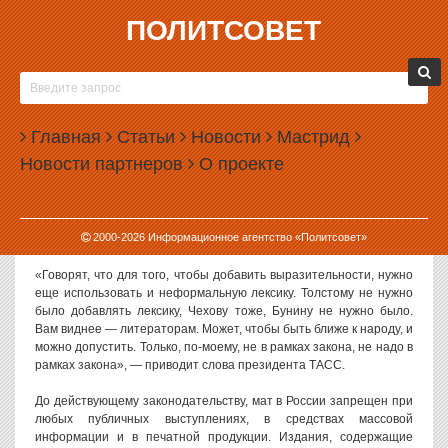
ПОЛИТСОВЕТ
29.01.2015, 09:04
ПУТИН РАЗРЕШИЛ ПИСАТЕЛЯМ МАТЕРИТЬСЯ
Президент России Владимир Путин допустил использование в
Главная
Статьи
Новости
Мастрид
литературе ненормативной лексики. В настоящее время книги,
Новости партнеров
О проекте
содержащие мат, должны сопровождаться специальным
предупреждением.
Свое заявление Путин сделал накануне на церемонии открытия
2000-
2026
Информационное агентство «Политсовет»
Года литературы в России.
«Говорят, что для того, чтобы добавить выразительности, нужно
еще использовать и неформальную лексику. Толстому не нужно
было добавлять лексику, Чехову тоже, Бунину не нужно было.
Вам виднее — литераторам. Может, чтобы быть ближе к народу, и
можно допустить. Только, по-моему, не в рамках закона, не надо в
рамках закона», — приводит слова президента ТАСС.
До действующему законодательству, мат в России запрещен при
любых публичных выступлениях, в средствах массовой
информации и в печатной продукции. Издания, содержащие