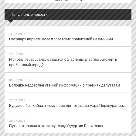
world-weather.ru
Популярные новости
16.07.2026
Патриарх Кирилл назвал советских правителей безумными
10.07.2026
И снова Первоуральск: удастся областным властям успокоить
проблемный город?
08.07.2026
Володин недоволен утечкой информации о премиях депутатам
23.07.2026
Будущее без Кабца: к чему приведет отставка мэра Первоуральска
29.07.2026
Путин отправил в отставку главу Удмуртии Бречалова