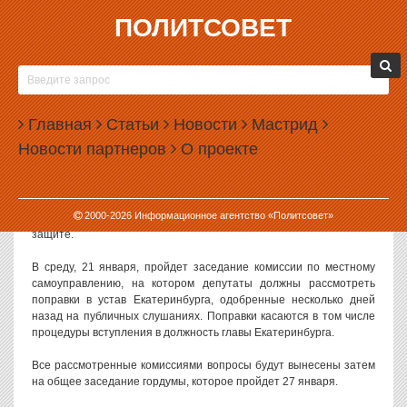
ПОЛИТСОВЕТ
19.01.2015, 11:31
ГОРДУМА ЕКАТЕРИНБУРГА ВОЗВРАЩАЕТСЯ С
КАНИКУЛ
Главная
Статьи
Новости
Мастрид
Депутаты городской думы Екатеринбурга возвращаются к работе
Новости партнеров
О проекте
после зимних каникул. На этой неделе в думе состоятся
заседания профильных комиссий.
Первое заседание пройдет 20 января — в этот день соберутся
2000-
2026
Информационное агентство «Политсовет»
комиссии по муниципальной собственности и по социальной
защите.
В среду, 21 января, пройдет заседание комиссии по местному
самоуправлению, на котором депутаты должны рассмотреть
поправки в устав Екатеринбурга, одобренные несколько дней
назад на публичных слушаниях. Поправки касаются в том числе
процедуры вступления в должность главы Екатеринбурга.
Все рассмотренные комиссиями вопросы будут вынесены затем
на общее заседание гордумы, которое пройдет 27 января.