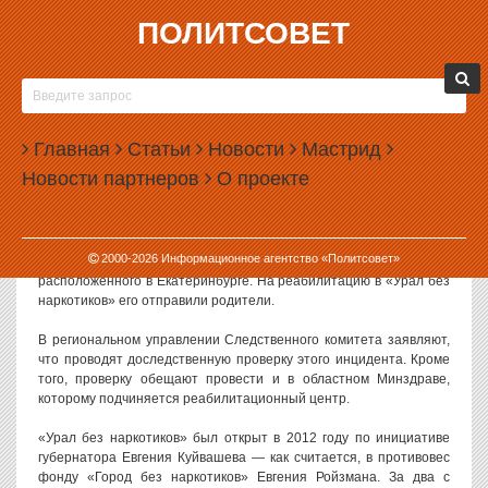
ПОЛИТСОВЕТ
15.01.2015, 16:36
В «УРАЛЕ БЕЗ НАРКОТИКОВ» ПОГИБ
ПАЦИЕНТ
Главная
Статьи
Новости
Мастрид
В государственном реабилитационном центре «Урал без
Новости партнеров
О проекте
наркотиков» погиб 24-летний пациент. Следователи и чиновники
уже проводят проверку по этому факту.
По имеющимся данным, молодой человек еще в конце прошлого
2000-
2026
Информационное агентство «Политсовет»
года выпал из окна здания реабилитационного центра,
расположенного в Екатеринбурге. На реабилитацию в «Урал без
наркотиков» его отправили родители.
В региональном управлении Следственного комитета заявляют,
что проводят доследственную проверку этого инцидента. Кроме
того, проверку обещают провести и в областном Минздраве,
которому подчиняется реабилитационный центр.
«Урал без наркотиков» был открыт в 2012 году по инициативе
губернатора Евгения Куйвашева — как считается, в противовес
фонду «Город без наркотиков» Евгения Ройзмана. За два с