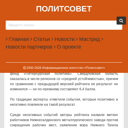
ПОЛИТСОВЕТ
14.01.2015, 11:47
СВЕРДЛОВСКАЯ ОБЛАСТЬ НЕ ПРИБАВИЛА
УСТОЙЧИВОСТИ
Главная
Статьи
Новости
Мастрид
Свердловская область не смогла улучшить своих позиций в
Новости партнеров
О проекте
рейтинге устойчивости российских регионов. Составители
рейтинга объясняют это социальными проблемами и
политическими скандалами.
2000-
2026
Информационное агентство «Политсовет»
Очередной
рейтинг
по итогам декабря прошлого года составил
фонд «Петербургская политика». Свердловская область
оказалась в числе регионов со «средней устойчивостью», причем
по сравнению с предыдущей версией рейтинга ее результат не
изменился — он по-прежнему составляет 6,4 балла.
По традиции эксперты отметили события, которые позитивно и
негативно повлияли на такой результат.
Среди негативных событий авторы рейтинга назвали митинг
работников Нижнесалдинского металлургического завода против
сокращения рабочих мест, заявление мэра Нижнего Тагила