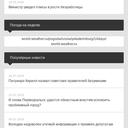
18.05.2026
Министр увидел плюсы в росте безработицы
Погода на неделю
world-weather.ru/pogoda/russia/yekaterinburg/14days/
world-weather.ru
Популярные новости
16.07.2026
Патриарх Кирилл назвал советских правителей безумными
10.07.2026
И снова Первоуральск: удастся областным властям успокоить
проблемный город?
08.07.2026
Володин недоволен утечкой информации о премиях депутатам