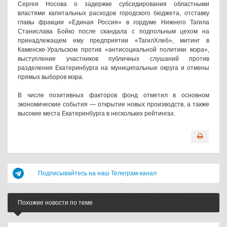
Сергея Носова о задержке субсидирования областными
властями капитальных расходов городского бюджета, отставку
главы фракции «Единая Россия» в гордуме Нижнего Тагила
Станислава Бойко после скандала с подпольным цехом на
принадлежащем ему предприятии «ТагилХлеб», митинг в
Каменске-Уральском против «антисоциальной политики мэра»,
выступление участников публичных слушаний против
разделения Екатеринбурга на муниципальные округа и отмены
прямых выборов мэра.
В числе позитивных факторов фонд отметил в основном
экономические события — открытие новых производств, а также
высокие места Екатеринбурга в нескольких рейтингах.
Подписывайтесь на наш Телеграм-канал
Похожие новости по теме