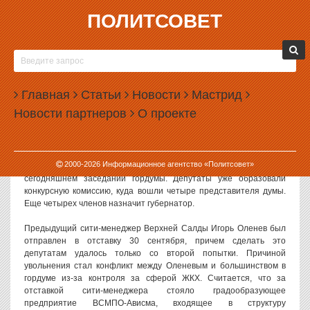
ПОЛИТСОВЕТ
03.12.2014, 16:12
В ВЕРХНЕЙ САЛДЕ ОБЪЯВИЛИ КОНКУРС НА
СИТИ-МЕНЕДЖЕРА
Главная
Статьи
Новости
Мастрид
Депутаты городской думы Верхней Салды объявили конкурс на
Новости партнеров
О проекте
должность главы администрации города. Предыдущий сити-
менеджер был уволен после конфликта с депутатами и
градообразующим предприятием.
2000-
2026
Информационное агентство «Политсовет»
Как сообщает издание «ВСалде.ру», конкурс был объявлен на
сегодняшнем заседании гордумы. Депутаты уже образовали
конкурсную комиссию, куда вошли четыре представителя думы.
Еще четырех членов назначит губернатор.
Предыдущий сити-менеджер Верхней Салды Игорь Оленев был
отправлен в отставку 30 сентября, причем сделать это
депутатам удалось только со второй попытки. Причиной
увольнения стал конфликт между Оленевым и большинством в
гордуме из-за контроля за сферой ЖКХ. Считается, что за
отставкой сити-менеджера стояло градообразующее
предприятие ВСМПО-Ависма, входящее в структуру