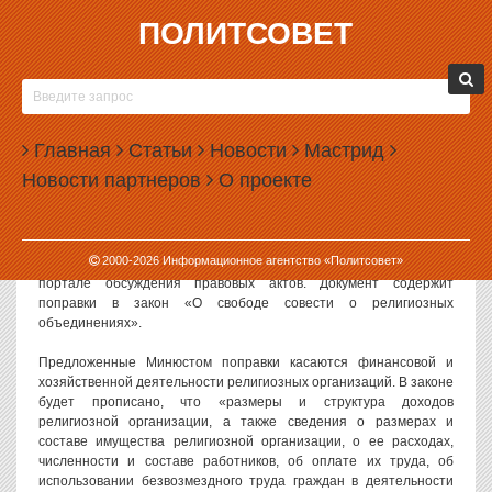
ПОЛИТСОВЕТ
26.11.2014, 13:48
РПЦ ОБЯЖУТ ОТЧИТАТЬСЯ О ДОХОДАХ И
ИМУЩЕСТВЕ
Главная
Статьи
Новости
Мастрид
В правительстве РФ разработан законопроект, который обяжет
Новости партнеров
О проекте
религиозные организации раскрыть данные о своих расходах,
имуществе и финансировании из-за рубежа. Опубликовать эту
информацию придется и Русской Православной Церкви.
2000-
2026
Информационное агентство «Политсовет»
Проект, написанный в Министерстве юстиции РФ, опубликован на
портале обсуждения правовых актов. Документ содержит
поправки в закон «О свободе совести о религиозных
объединениях».
Предложенные Минюстом поправки касаются финансовой и
хозяйственной деятельности религиозных организаций. В законе
будет прописано, что «размеры и структура доходов
религиозной организации, а также сведения о размерах и
составе имущества религиозной организации, о ее расходах,
численности и составе работников, об оплате их труда, об
использовании безвозмездного труда граждан в деятельности