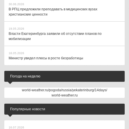
30.06.2026
В РПЦ предложили преподавать в медицинских вузах
христианские ценности
19.05.2026
Власти Екатеринбурга заявили об отсутствии планов по
мобилизации
18.05.2026
Министр увидел плюсы в росте безработицы
Погода на неделю
world-weather.ru/pogoda/russia/yekaterinburg/14days/
world-weather.ru
Популярные новости
16.07.2026