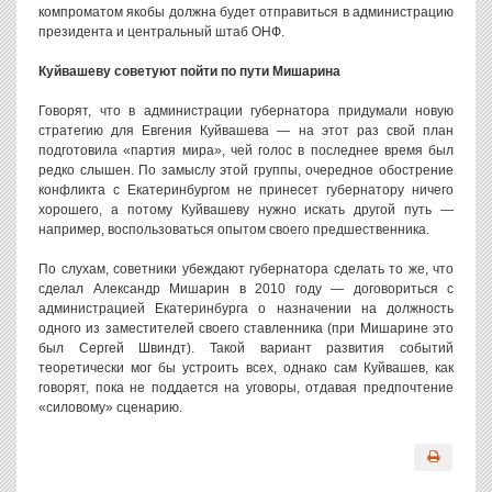
компроматом якобы должна будет отправиться в администрацию
президента и центральный штаб ОНФ.
Куйвашеву советуют пойти по пути Мишарина
Говорят, что в администрации губернатора придумали новую
стратегию для Евгения Куйвашева — на этот раз свой план
подготовила «партия мира», чей голос в последнее время был
редко слышен. По замыслу этой группы, очередное обострение
конфликта с Екатеринбургом не принесет губернатору ничего
хорошего, а потому Куйвашеву нужно искать другой путь —
например, воспользоваться опытом своего предшественника.
По слухам, советники убеждают губернатора сделать то же, что
сделал Александр Мишарин в 2010 году — договориться с
администрацией Екатеринбурга о назначении на должность
одного из заместителей своего ставленника (при Мишарине это
был Сергей Швиндт). Такой вариант развития событий
теоретически мог бы устроить всех, однако сам Куйвашев, как
говорят, пока не поддается на уговоры, отдавая предпочтение
«силовому» сценарию.