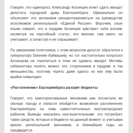
Говорят, что единоросс Александр Косинцев хочет сдать мандат
депутата городской думы Екатеринбурга. Официально он
объясняет это желанием сконцентрироваться на руководстве
исполкомом региональной «Единой России». Впрочем, злые
языки говорят, что в гордуме Косинцев чувствует себя изгоем:
несмотря на партийный статус, его мнение там никто не
учитывает, а зачастую и не спрашивает.
По уверениям сплетников, с этим вопросом депутат обратился к
губернатору Евгению Куйвашеву, но тот настоятельно попросил
Косинцева не торопиться и пока не сдавать мандат. Мотивы
губернатора понять можно: его сторонников в гордуме и так
меньшинство, поэтому терять даже одного из них ему было
крайне невыгодно.
«Расчленение» Екатеринбурга разорит бюджеты
Говорят, что заинтересованные чиновники уже посчитали, во
сколько городу и области обойдется возможное расчленение
Екатеринбурга на семь самостоятельных внутригородских
районов. Выводы оказались неутешительными: это потребует
таких средств, которых в бюджете на данный момент и, учитывая
кризис региональной экономики, в ближайшие годы не
предвидится.