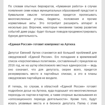
По словам опытных бюрократов, «бумажная работа» в случае
появления семи новых муниципальных образований предстоит в
буквальном смысле титаническая: придется прописывать
многочисленные уставы, бюджеты, положения и прочие
нормативные акты. Это потребует расширить аппарат в
несколько раз. Впрочем, некоторые чиновники такому развитию
событий даже рады: будет больше поводов продемонстрировать
бурную деятельность.
«Единая Россия» готовит компромат на Артюха
Депутат Евгений Артюх становится всё большей проблемой для
свердловской «Единой России». Его попадание в кремлевский
список «перспективных политиков», составленный с прицелом на
2016 год, не на шутку обеспокоило местных единороссов — ведь
оно означает, что для депутата, скорее всего, придется
резервировать место в партийных списках, а это в планы
свердловских партийцев не входило.
И теперь, по слухам, в областной «Единой России» готовят
подробное досье на Артюха, куда подошьют его многочисленные
переходы из партии в партию, а также спорные высказывания из
«оппозиционного периода деятельности». Кроме того, будут
искать уязвимые места и в бизнесе депутата. Папка с этим