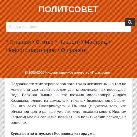
ПОЛИТСОВЕТ
21.11.2014, 17:59
СЛУХИ И ВЕРСИИ, 21 НОЯБРЯ
Якоб и Высокинский заключат союз с Верхней Пышмой
Главная
Статьи
Новости
Мастрид
Новости партнеров
О проекте
Говорят, что глава администрации Екатеринбурга Александр
Якоб и его заместитель Александр Высокинский на этой неделе
были замечены в Верхней Пышме. По слухам, они обсуждали с
руководством города стратегии совместных действий как в
2000-
2026
Информационное агентство «Политсовет»
экономическом, так и в политическом аспектах.
Подробности этих переговоров пока точно неизвестны, но тем не
менее они уже стали поводом для многочисленных пересудов.
Ведь Верхняя Пышма — это вотчина миллиардера Андрея
Козицына, одного из самых влиятельных бизнесменов области.
Так что союз Екатеринбурга и Пышмы (с учетом того, что
областной центр раньше уже заключил похожий союз с Нижним
Тагилом) мог бы серьезно повлиять на политические расклады в
регионах.
Куйвашев не отпускает Косинцева из гордумы