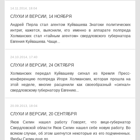
14.11.2014, 18:04
СЛУХИ И ВЕРСИИ, 14 НОЯБРЯ
Андрей Перла стал агентом Куйвашева Знатоки политических
интриг, кажется, выяснили, кто именно в аппарате полпреда
Холманских стал «тайным агентом» свердловского губернатора
Евгения Куйвашева. Чаще...
24.10.2014, 17:40
СЛУХИ И ВЕРСИИ, 24 ОКТЯБРЯ
Холманских передал Куйвашеву сигнал из Кремля Пресс-
конференцию полпреда Игоря Холманских, которая прошла на
этой неделе, многие расценили как своеобразный «сигнал»
свердловскому губернатору Евгению...
20.09.2013, 18:04
СЛУХИ И ВЕРСИИ, 20 СЕНТЯБРЯ
Яков Силин нашел работу Говорят, что вице-губернатор
Свердловской области Яков Силин нашел себе новую работу. Во
всяком случае, об этом шепчутся некоторые из его подчиненных.
Якобы Силин еще до...