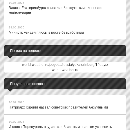
19.05.2026
Власти Екатеринбурга заявили об отсутствии планов по
мобилизации
18.05.2026
Министр увидел плюсы в росте безработицы
Погода на неделю
world-weather.ru/pogoda/russia/yekaterinburg/14days/
world-weather.ru
Популярные новости
16.07.2026
Патриарх Кирилл назвал советских правителей безумными
10.07.2026
И снова Первоуральск: удастся областным властям успокоить