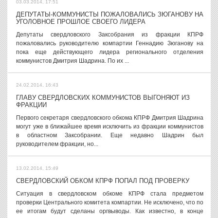
03.03.2014, 17:51
ДЕПУТАТЫ-КОММУНИСТЫ ПОЖАЛОВАЛИСЬ ЗЮГАНОВУ НА
УГОЛОВНОЕ ПРОШЛОЕ СВОЕГО ЛИДЕРА
Депутаты свердловского Заксобрания из фракции КПРФ
пожаловались руководителю компартии Геннадию Зюганову на
пока еще действующего лидера регионального отделения
коммунистов Дмитрия Шадрина. По их ...
24.02.2014, 16:43
ГЛАВУ СВЕРДЛОВСКИХ КОММУНИСТОВ ВЫГОНЯЮТ ИЗ
ФРАКЦИИ
Первого секретаря свердловского обкома КПРФ Дмитрия Шадрина
могут уже в ближайшее время исключить из фракции коммунистов
в областном Заксобрании. Еще недавно Шадрин был
руководителем фракции, но...
13.02.2014, 15:49
СВЕРДЛОВСКИЙ ОБКОМ КПРФ ПОПАЛ ПОД ПРОВЕРКУ
Ситуация в свердловском обкоме КПРФ стала предметом
проверки Центрального комитета компартии. Не исключено, что по
ее итогам будут сделаны оргвыводы. Как известно, в конце