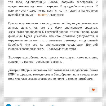
три года, однопартийцы начали получать телеграммы с
предложением «долги»-то вернуть. В досудебном порядке. У
кого-то «счет» даже не на десятки, сотни тысяч, а на миллион
рублей с лишним», —
пишет
Альшевских.
При этом до конца не понятно, давал ли Шадрин депутатам свои
личные деньги, или же это были спонсорские средства.
«Возникает справедливый ключевой вопрос: откуда Шадрин брал
финансы? Будет убеждать, что свои тратил?! (Получается, в
окружении не знали, что отделением руководит «подпольный
Корейко?) Или все же спонсорскими средствами Дмитрий
Игоревич распоряжался?» — рассуждает депутат.
Экс-секретарь обкома через прессу уже озвучил свою позицию,
заявив, что все его требования законны.
Дмитрий Шадрин несколько лет возглавлял свердловский обком
КПРФ и фракцию коммунистов в Заксобрании, но в начала этого
года лишился всех постов после конфликта с однопартийцами.