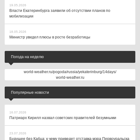
19.05.2026
Власти Екатеринбурга заявили об отсутствии планов по
мобилизации
18.05.2026
Министр увидел плюсы в росте безработицы
Погода на неделю
world-weather.ru/pogoda/russia/yekaterinburg/14days/
world-weather.ru
Популярные новости
16.07.2026
Патриарх Кирилл назвал советских правителей безумными
23.07.2026
Будущее без Кабца: к чему приведет отставка мэра Первоуральска