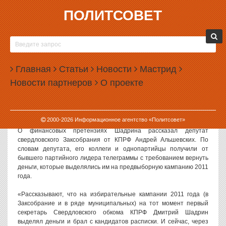
ПОЛИТСОВЕТ
17.11.2014, 15:37
ЭКС-ЛИДЕР СВЕРДЛОВСКИХ КОММУНИСТОВ
ТРЕБУЕТ С ОДНОПАРТИЙЦЕВ МИЛЛИОНЫ
Главная
РУБЛЕЙ
Статьи
Новости
Мастрид
Новости партнеров
О проекте
Бывший глава свердловского обкома КПРФ Дмитрий Шадрин
разослал своим однопартийцам телеграммы с требованием
вернуть долги: речь идет о сотнях тысяч и даже миллионах
рублей.
2000-
2026
Информационное агентство «Политсовет»
О финансовых претензиях Шадрина рассказал депутат
свердловского Заксобрания от КПРФ Андрей Альшевских. По
словам депутата, его коллеги и однопартийцы получили от
бывшего партийного лидера телеграммы с требованием вернуть
деньги, которые выделялись им на предвыборную кампанию 2011
года.
«Рассказывают, что на избирательные кампании 2011 года (в
Заксобрание и в ряде муниципальных) на тот момент первый
секретарь Свердловского обкома КПРФ Дмитрий Шадрин
выделял деньги и брал с кандидатов расписки. И сейчас, через