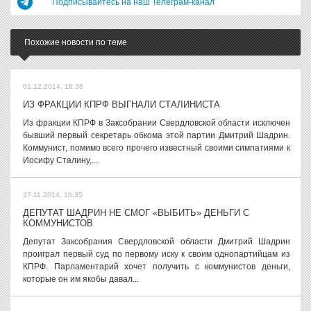
Подписывайтесь на наш Телеграм-канал
Похожие новости по теме
01.12.2014, 16:36
ИЗ ФРАКЦИИ КПРФ ВЫГНАЛИ СТАЛИНИСТА
Из фракции КПРФ в Заксобрании Свердловской области исключен
бывший первый секретарь обкома этой партии Дмитрий Шадрин.
Коммунист, помимо всего прочего известный своими симпатиями к
Иосифу Сталину,...
27.11.2014, 10:35
ДЕПУТАТ ШАДРИН НЕ СМОГ «ВЫБИТЬ» ДЕНЬГИ С
КОММУНИСТОВ
Депутат Заксобрания Свердловской области Дмитрий Шадрин
проиграл первый суд по первому иску к своим однопартийцам из
КПРФ. Парламентарий хочет получить с коммунистов деньги,
которые он им якобы давал...