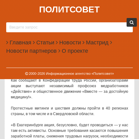
ПОЛИТСОВЕТ
12.11.2014, 12:34
СВЕРДЛОВСКАЯ ОБЛАСТЬ ПРИСОЕДИНИТСЯ
К ВСЕРОССИЙСКОЙ АКЦИИ ПРОТЕСТА
Главная
МЕДИКОВ
Статьи
Новости
Мастрид
Новости партнеров
О проекте
В ближайшие недели во многих регионах России пройдет
всеобщая акция протеста медицинский работников. К
всероссийскому протесту присоединятся и врачи Свердловской
области.
2000-
2026
Информационное агентство «Политсовет»
Как сообщают в Конфедерации труда России, организаторами
акции выступают независимый профсоюз медработников
«Действие» и общественное движение «Вместе — за достойную
медицину!».
Протестные митинги и шествия должны пройти в 40 регионах
страны, в том числе и в Свердловской области.
«В Екатеринбурге акция, безусловно, будет проводиться — у нас
там есть активисты. Основные требования касаются повышения
заработной платы, снижения трудовых нагрузок, необходимости