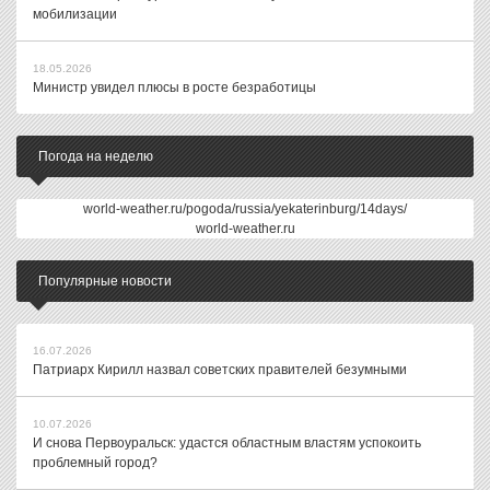
мобилизации
18.05.2026
Министр увидел плюсы в росте безработицы
Погода на неделю
world-weather.ru/pogoda/russia/yekaterinburg/14days/
world-weather.ru
Популярные новости
16.07.2026
Патриарх Кирилл назвал советских правителей безумными
10.07.2026
И снова Первоуральск: удастся областным властям успокоить
проблемный город?