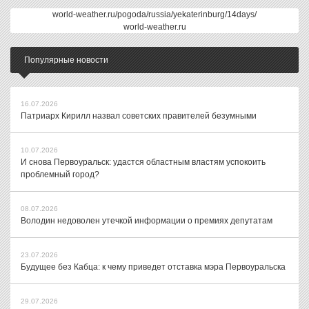
world-weather.ru/pogoda/russia/yekaterinburg/14days/
world-weather.ru
Популярные новости
16.07.2026
Патриарх Кирилл назвал советских правителей безумными
10.07.2026
И снова Первоуральск: удастся областным властям успокоить
проблемный город?
08.07.2026
Володин недоволен утечкой информации о премиях депутатам
23.07.2026
Будущее без Кабца: к чему приведет отставка мэра Первоуральска
29.07.2026