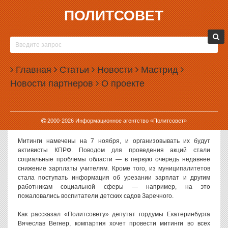
ПОЛИТСОВЕТ
05.11.2014, 14:41
В СВЕРДЛОВСКОЙ ОБЛАСТИ ПРОХОДЯТ
МИТИНГИ ЗА ОТСТАВКУ ГУБЕРНАТОРА
Главная
КУЙВАШЕВА
Статьи
Новости
Мастрид
Новости партнеров
О проекте
На этой неделе сразу в нескольких городах Свердловской
области пройдут протестные митинги, участники которых в числе
прочего могут потребовать отставки губернатора Евгения
Куйвашева. Акция с таким требованием накануне уже прошла в
2000-
2026
Информационное агентство «Политсовет»
Каменске-Уральском.
Митинги намечены на 7 ноября, и организовывать их будут
активисты КПРФ. Поводом для проведения акций стали
социальные проблемы области — в первую очередь недавнее
снижение зарплаты учителям. Кроме того, из муниципалитетов
стала поступать информация об урезании зарплат и другим
работникам социальной сферы — например, на это
пожаловались воспитатели детских садов Заречного.
Как рассказал «Политсовету» депутат гордумы Екатеринбурга
Вячеслав Вегнер, компартия хочет провести митинги во всех