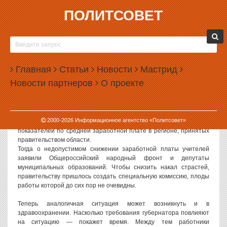
ПОЛИТСОВЕТ
30.10.2014, 17:53
УРАЛЬСКИХ МЕДИКОВ ЖДЕТ СУДЬБА
УЧИТЕЛЕЙ
Главная
Статьи
Новости
Мастрид
Губернатор Свердловской области Евгений Куйвашев поручил
Новости партнеров
О проекте
областному Минздраву следить за уровнем зарплат врачей и
медсестер во всех муниципалитетах области. Главная задача —
не допустить их резкого снижения, такого, какое произошло в
сентябре у работников сферы образования. Последние не
2000-
2026
Информационное агентство «Политсовет»
досчитались 10-20% заработка из-за снижения плановых
показателей по средней заработной плате в регионе, принятых
правительством области.
Тогда о недопустимом снижении заработной платы учителей
заявили Общероссийский народный фронт и депутаты
муниципальных образований. Чтобы снизить накал страстей,
правительству пришлось создать специальную комиссию, плоды
работы которой до сих пор не очевидны.
Теперь аналогичная ситуация может возникнуть и в
здравоохранении. Насколько требования губернатора повлияют
на ситуацию — покажет время. Между тем работники