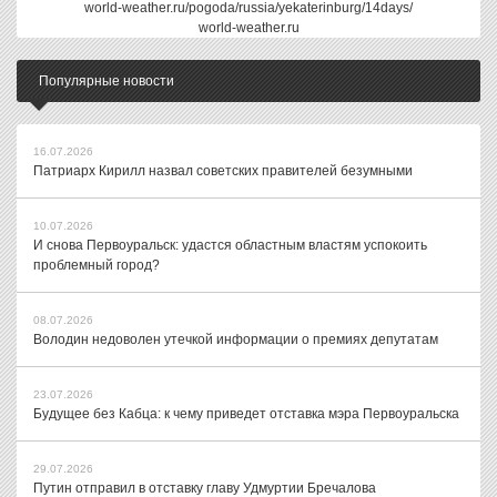
world-weather.ru/pogoda/russia/yekaterinburg/14days/
world-weather.ru
Популярные новости
16.07.2026
Патриарх Кирилл назвал советских правителей безумными
10.07.2026
И снова Первоуральск: удастся областным властям успокоить
проблемный город?
08.07.2026
Володин недоволен утечкой информации о премиях депутатам
23.07.2026
Будущее без Кабца: к чему приведет отставка мэра Первоуральска
29.07.2026
Путин отправил в отставку главу Удмуртии Бречалова