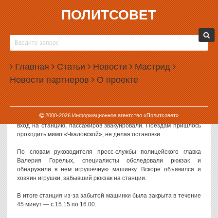
ПОЛИТСОВЕТ
21.10.2014, 16:12
В ЕКАТЕРИНБУРГЕ СТАНЦИЮ МЕТРО
ЭВАКУИРОВАЛИ ИЗ-ЗА ДЕТСКОЙ МАШИНКИ
Главная
Статьи
Новости
Мастрид
В Екатеринбурге полиция эвакуировала сегодня станцию метро
Новости партнеров
О проекте
«Чкаловская». Доступ пассажиров на станцию был закрыт.
Как сообщают в ГУ МВД по Свердловской области, днем во
вторник в полицию обратились пассажиры, обнаружившие на
2000-
2026
Информационное агентство «Политсовет»
станции подозрительный рюкзак. Полицейские тут же закрыли
вход на станцию, пассажиров эвакуировали. Поездам пришлось
проходить мимо «Чкаловской», не делая остановки.
По словам руководителя пресс-службы полицейского главка
Валерия Горелых, специалисты обследовали рюкзак и
обнаружили в нем игрушечную машинку. Вскоре объявился и
хозяин игрушки, забывший рюкзак на станции.
В итоге станция из-за забытой машинки была закрыта в течение
45 минут — с 15.15 по 16.00.