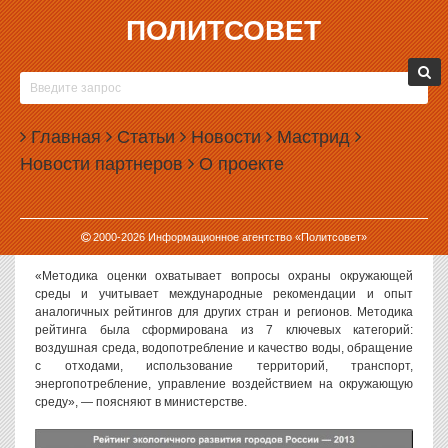
ПОЛИТСОВЕТ
15.10.2014, 09:21
ЕКАТЕРИНБУРГ ЗАНЯЛ 23 МЕСТО В
ЭКОЛОГИЧЕСКОМ РЕЙТИНГЕ ГОРОДОВ
Главная
Статьи
Новости
Мастрид
Министерство природных ресурсов РФ составило экологический
Новости партнеров
О проекте
рейтинг городов страны. Екатеринбург занял в нем 23 место и
стал одним из лучших в части использования территории.
Рейтинг городов за 2013 год
опубликован
на официальном сайте
2000-
2026
Информационное агентство «Политсовет»
Минприроды России.
«Методика оценки охватывает вопросы охраны окружающей
среды и учитывает международные рекомендации и опыт
аналогичных рейтингов для других стран и регионов. Методика
рейтинга была сформирована из 7 ключевых категорий:
воздушная среда, водопотребление и качество воды, обращение
с отходами, использование территорий, транспорт,
энергопотребление, управление воздействием на окружающую
среду», — поясняют в министерстве.