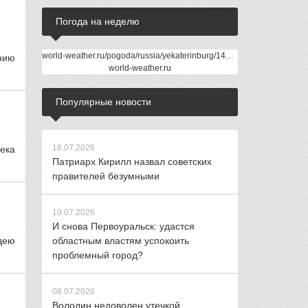
Погода на неделю
world-weather.ru/pogoda/russia/yekaterinburg/14days/
нию
world-weather.ru
Популярные новости
16.07.2026
ека
Патриарх Кирилл назвал советских
правителей безумными
10.07.2026
И снова Первоуральск: удастся
дею
областным властям успокоить
проблемный город?
08.07.2026
Володин недоволен утечкой