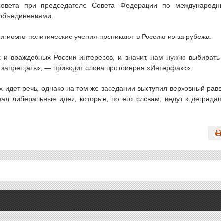
 совета при председателе Совета Федерации по международ
 объединениями.
гиозно-политические учения проникают в Россию из-за рубежа.
х и враждебных России интересов, и значит, нам нужно выбират
 и запрещать», — приводит слова протоиерея «Интерфакс».
ях идет речь, однако на том же заседании выступил верховный рав
ал либеральные идеи, которые, по его словам, ведут к деграда