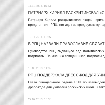
11.11.2014, 16:43
ПАТРИАРХ КИРИЛЛ РАСКРИТИКОВАЛ «С
Патриарх Кирилл раскритиковал людей, прич
предстоятеля РПЦ, это идет во вред русскому на
10.11.2014, 11:35
В РПЦ НАЗВАЛИ ПРАВОСЛАВИЕ ОБЯЗА
Руководство РПЦ выдвинуло ряд политических 
патриотом. По мнению священников, патриоты до
15.08.2013, 14:39
РПЦ ПОДДЕРЖАЛА ДРЕСС-КОД ДЛЯ УЧ
Глава синодального отдела РПЦ по взаимоде
дресс-кода для учителей российских школ. С так
22.02.2013, 10:38