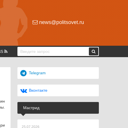
news@politsovet.ru
SS
Telegram
Вконтакте
лин
ны.
Мастрид
при
25.07.2026