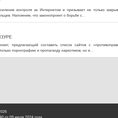
У
силение контроля за Интернетом и призывает не только закрыв
льцев. Напомним, что законопроект о борьбе с...
НЗУРЕ
оект, предлагающий составить список сайтов с «противоправ
олько порнографию и пропаганду наркотиков, но и...
2026
0 от 09 июля 2024 года.