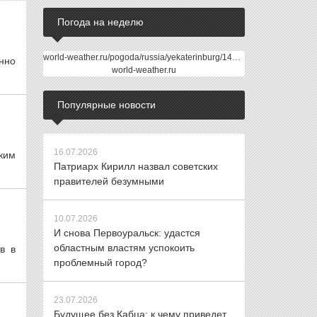
Погода на неделю
world-weather.ru/pogoda/russia/yekaterinburg/14days/
нно
world-weather.ru
Популярные новости
16.07.2026
ким
Патриарх Кирилл назвал советских
правителей безумными
10.07.2026
И снова Первоуральск: удастся
областным властям успокоить
в в
проблемный город?
23.07.2026
Будущее без Кабца: к чему приведет