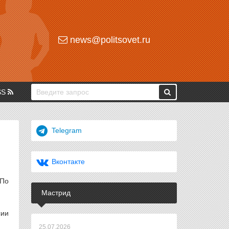
news@politsovet.ru
SS
Telegram
Вконтакте
 По
Мастрид
сии
25.07.2026