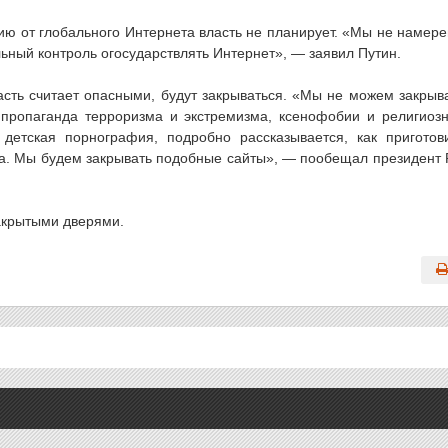
сию от глобального Интернета власть не планирует. «Мы не намер
альный контроль огосударствлять Интернет», — заявил Путин.
ласть считает опасными, будут закрываться. «Мы не можем закрыв
я пропаганда терроризма и экстремизма, ксенофобии и религиоз
детская порнография, подробно рассказывается, как приготов
да. Мы будем закрывать подобные сайты», — пообещал президент
акрытыми дверями.