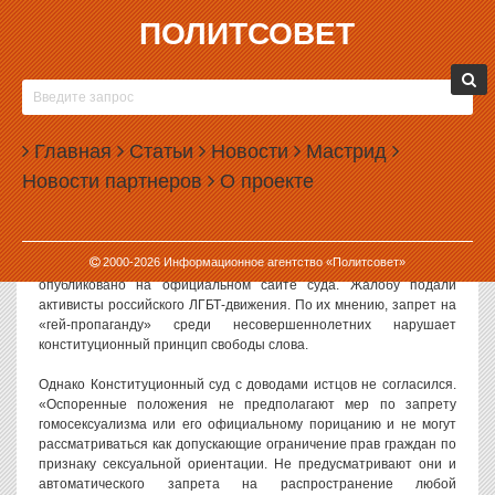
ПОЛИТСОВЕТ
25.09.2014, 12:50
КОНСТИТУЦИОННЫЙ СУД ОДОБРИЛ ЗАПРЕТ
«ГЕЙ-ПРОПАГАНДЫ»
Главная
Статьи
Новости
Мастрид
Конституционный суд признал законным запрет «пропаганды
Новости партнеров
О проекте
нетрадиционных сексуальных отношений среди
несовершеннолетних». Судьи оправдали этот запрет
«традиционными представлениями о браке».
2000-
2026
Информационное агентство «Политсовет»
Решение КС по жалобе на закон, принятый Госдумой,
опубликовано на официальном сайте суда. Жалобу подали
активисты российского ЛГБТ-движения. По их мнению, запрет на
«гей-пропаганду» среди несовершеннолетних нарушает
конституционный принцип свободы слова.
Однако Конституционный суд с доводами истцов не согласился.
«Оспоренные положения не предполагают мер по запрету
гомосексуализма или его официальному порицанию и не могут
рассматриваться как допускающие ограничение прав граждан по
признаку сексуальной ориентации. Не предусматривают они и
автоматического запрета на распространение любой