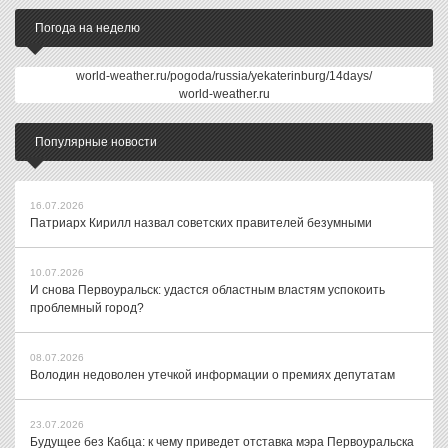
Погода на неделю
world-weather.ru/pogoda/russia/yekaterinburg/14days/
world-weather.ru
Популярные новости
16.07.2026
Патриарх Кирилл назвал советских правителей безумными
10.07.2026
И снова Первоуральск: удастся областным властям успокоить
проблемный город?
08.07.2026
Володин недоволен утечкой информации о премиях депутатам
23.07.2026
Будущее без Кабца: к чему приведет отставка мэра Первоуральска