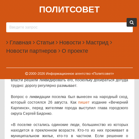
ПОЛИТСОВЕТ
27.08.2014, 12:20
ЖИТЕЛИ УРАЛЬСКОГО ПОСЕЛКА
СОГЛАСИЛИСЬ НА ЕГО ЛИКВИДАЦИЮ
Главная
Статьи
Новости
Мастрид
В Свердловской области будет ликвидирован населенный пункт
Новости партнеров
О проекте
— поселок Каквинские Печи. Жители поселка разрешили
местным чиновникам стереть его с карты области.
Каквинские Печи входят в состав Карпинского городского округа.
2000-
2026
Информационное агентство «Политсовет»
В поселке живет несколько десятков жителей, однако карпинские
власти решили ликвидировать его, поскольку добираться дотуда
трудно: дорогу регулярно размывает.
Вопрос о ликвидации поселка был вынесен на народный сход,
который состоялся 26 августа. Как
пишет
издание «Вечерний
Карпинск», перед жителями города выступил глава городского
округа Сергей Бидонко.
«В поселке остались одинокие люди, большинство из которых
находится в преклонном возрасте. Кто-то из них проживает в
муниципальном жилье, кто-то в частном. Если решение о