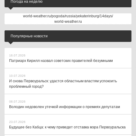
Погода на неделю
world-weather.ru/pogoda/russia/yekaterinburg/14days/
world-weather.ru
Популярные новости
16.07.2026
Патриарх Кирилл назвал советских правителей безумными
10.07.2026
И снова Первоуральск: удастся областным властям успокоить
проблемный город?
08.07.2026
Володин недоволен утечкой информации о премиях депутатам
23.07.2026
Будущее без Кабца: к чему приведет отставка мэра Первоуральска