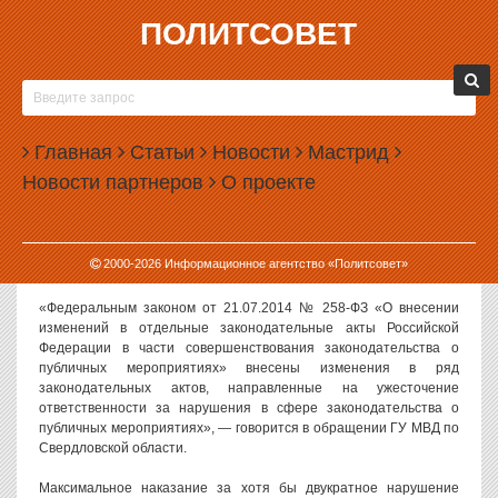
ПОЛИТСОВЕТ
07.08.2014, 16:42
ПОЛИЦИЯ ПРЕДУПРЕДИЛА УРАЛЬЦЕВ ОБ
УГОЛОВНОЙ ОТВЕТСТВЕННОСТИ ЗА
Главная
МИТИНГИ
Статьи
Новости
Мастрид
Новости партнеров
О проекте
Свердловская полиция выступила с официальным обращением к
жителям региона об ужесточении ответственности за нарушение
порядка проведения публичных акций. С недавних пор за
неоднократные нарушения на митингах в России введена
2000-
2026
Информационное агентство «Политсовет»
уголовная ответственность.
«Федеральным законом от 21.07.2014 № 258-ФЗ «О внесении
изменений в отдельные законодательные акты Российской
Федерации в части совершенствования законодательства о
публичных мероприятиях» внесены изменения в ряд
законодательных актов, направленные на ужесточение
ответственности за нарушения в сфере законодательства о
публичных мероприятиях», — говорится в обращении ГУ МВД по
Свердловской области.
Максимальное наказание за хотя бы двукратное нарушение