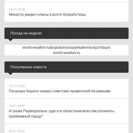
18.05.2026
Министр увидел плюсы в росте безработицы
Погода на неделю
world-weather.ru/pogoda/russia/yekaterinburg/14days/
world-weather.ru
Популярные новости
16.07.2026
Патриарх Кирилл назвал советских правителей безумными
10.07.2026
И снова Первоуральск: удастся областным властям успокоить
проблемный город?
23.07.2026