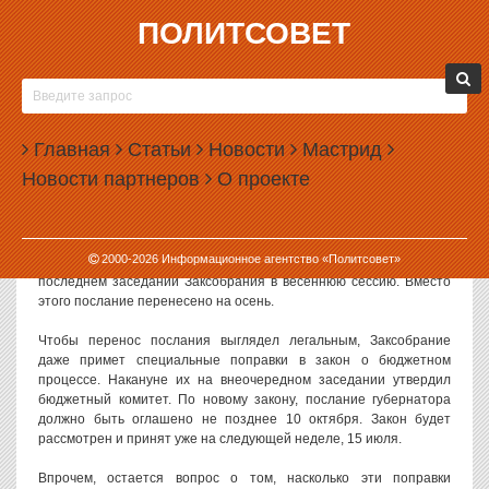
ПОЛИТСОВЕТ
10.07.2014, 13:05
БЮДЖЕТНЫЙ ПРОЦЕСС ПЕРЕКРОЯТ ПОД
КУЙВАШЕВА
Главная
Статьи
Новости
Мастрид
В Свердловской области будет пересмотрен закон о бюджетном
Новости партнеров
О проекте
процессе. Новые поправки позволят губернатору не выступать с
бюджетным посланием до осени.
Как уже писал «Политсовет», в этом году впервые за много лет
2000-
2026
Информационное агентство «Политсовет»
губернатор не будет оглашать бюджетное послание на
последнем заседании Заксобрания в весеннюю сессию. Вместо
этого послание перенесено на осень.
Чтобы перенос послания выглядел легальным, Заксобрание
даже примет специальные поправки в закон о бюджетном
процессе. Накануне их на внеочередном заседании утвердил
бюджетный комитет. По новому закону, послание губернатора
должно быть оглашено не позднее 10 октября. Закон будет
рассмотрен и принят уже на следующей неделе, 15 июля.
Впрочем, остается вопрос о том, насколько эти поправки