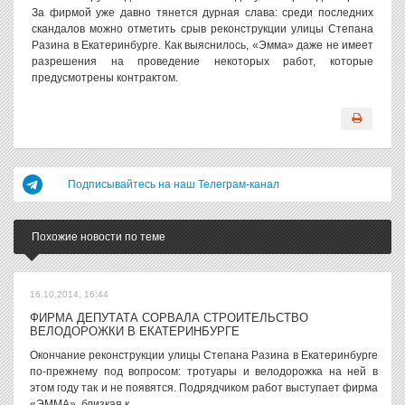
За фирмой уже давно тянется дурная слава: среди последних
скандалов можно отметить срыв реконструкции улицы Степана
Разина в Екатеринбурге. Как выяснилось, «Эмма» даже не имеет
разрешения на проведение некоторых работ, которые
предусмотрены контрактом.
Подписывайтесь на наш Телеграм-канал
Похожие новости по теме
16.10.2014, 16:44
ФИРМА ДЕПУТАТА СОРВАЛА СТРОИТЕЛЬСТВО
ВЕЛОДОРОЖКИ В ЕКАТЕРИНБУРГЕ
Окончание реконструкции улицы Степана Разина в Екатеринбурге
по-прежнему под вопросом: тротуары и велодорожка на ней в
этом году так и не появятся. Подрядчиком работ выступает фирма
«ЭММА», близкая к...