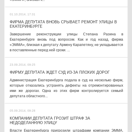
01.10.2014, 17:31
ФИРМА ДЕПУТАТА ВНОВЬ СРЫВАЕТ РЕМОНТ УЛИЦЫ В
ЕКАТЕРИНБУРГЕ
Завершение реконструкции улицы Степана Разина в
Екатеринбурге вновь под вопросом. Как и год назад, фирма
«ЭММА», близкая к депутату Армену Карапетяну, не укладывается
в поставленные перед ней сроки. ...
23.09.2014, 09:25
ФИРМУ ДЕПУТАТА ЖДЕТ СУД ИЗ-ЗА ПЛОХИХ ДОРОГ
Администрация Екатеринбурга подала в суд на несколько фирм,
которые отказались устранять дефекты на отремонтированных
ими же дорогах. Одна из этих фирм контролируется семьей
депутата областного...
05.09.2014, 09:28
КОМПАНИИ ДЕПУТАТА ГРОЗИТ ШТРАФ ЗА
НЕДОДЕЛАННУЮ УЛИЦУ
Власти Екатеринбурга пригрозили штрафами компании ЭММА,