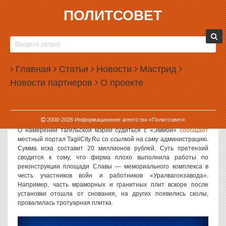
ПОЛИТСОВЕТ
04.07.2014, 15:45
МЭРИЯ НИЖНЕГО ТАГИЛА БУДЕТ СУДИТЬСЯ С
ФИРМОЙ ДЕПУТАТА КАРАПЕТЯНА
Главная
Статьи
Новости
Мастрид
Мэрия Нижнего Тагила подала в суд на скандально известную
Новости партнеров
О проекте
фирму «Эмма» за некачественную реконструкцию городской
площади Славы. Фирма, уже не раз уличенная в
неудовлетворительном качестве работ, связана с семьей
областного депутата Армена Карапетяна.
2000-
2026
Информационное агентство «Политсовет»
О намерении тагильской мэрии судиться с «Эммой»
сообщает
местный портал TagilCity.Ru со ссылкой на саму администрацию.
Сумма иска составит 20 миллионов рублей. Суть претензий
сводится к тому, что фирма плохо выполнила работы по
реконструкции площади Славы — мемориального комплекса в
честь участников войн и работников «Уралвагонзавода».
Например, часть мраморных и гранитных плит вскоре после
установки отошла от снования, на других появились сколы,
провалилась тротуарная плитка.