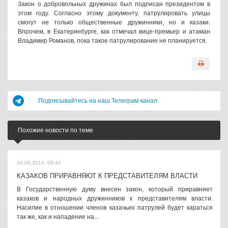
Закон о добровольных дружинах был подписан президентом в
этом году. Согласно этому документу, патрулировать улицы
смогут не только общественные дружинники, но и казаки.
Впрочем, в Екатеринбурге, как отмечал вице-премьер и атаман
Владимир Романов, пока такое патрулирование не планируется.
Подписывайтесь на наш Телеграм-канал
Похожие новости по теме
04.06.2014, 09:44
КАЗАКОВ ПРИРАВНЯЮТ К ПРЕДСТАВИТЕЛЯМ ВЛАСТИ
В Государственную думу внесен закон, который приравняет
казаков и народных дружинников к представителям власти.
Насилие в отношении членов казачьих патрулей будет караться
так же, как и нападение на...