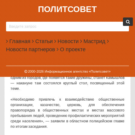
ПОЛИТСОВЕТ
09.06.2014, 13:49
НА УРАЛЕ ПОЛИЦИЯ ПРИБЕГНЕТ К ПОМОЩИ
КАЗАКОВ И СВЯЩЕННИКОВ
Главная
Статьи
Новости
Мастрид
В Свердловской области постепенно начинает реализовываться
Новости партнеров
О проекте
закон о добровольных народных дружинах. Полицейские
собираются привлечь к охране общественного порядка не только
казаков, но и служителей РПЦ.
2000-
2026
Информационное агентство «Политсовет»
Как сообщают в пресс-службе ГУ МВД по Свердловской области,
одним из городов, где появятся такие дружины, станет Камышлов
— накануне там состоялся круглый стол, посвященный этой
теме.
«Необходимо привлечь к взаимодействию общественные
организации, казачество, церковь, для обеспечения
правопорядка в общественных местах и местах массового
пребывания людей, проведению профилактических мероприятий
среди населения», — заявили в областном полицейском главке
по итогам заседания.