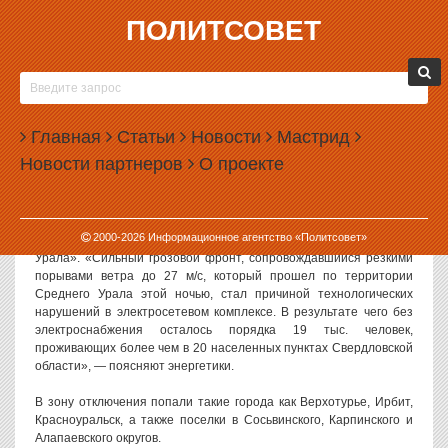
ПОЛИТСОВЕТ
22.05.2014, 10:29
ГРОЗА ОБЕСТОЧИЛА ЧАСТЬ СВЕРДЛОВСКОЙ
ОБЛАСТИ
Главная
Статьи
Новости
Мастрид
Прошедшая в ночь на 22 мая гроза нарушила электроснабжение
Новости партнеров
О проекте
в северной и восточной частях Свердловской области. Без
электричества остались 19 тысяч человек в двух десятках
населенных пунктов.
2000-
2026
Информационное агентство «Политсовет»
О последствиях грозы сообщает пресс-служба компании «МРСК
Урала». «Сильный грозовой фронт, сопровождавшийся резкими
порывами ветра до 27 м/с, который прошел по территории
Среднего Урала этой ночью, стал причиной технологических
нарушений в электросетевом комплексе. В результате чего без
электроснабжения осталось порядка 19 тыс. человек,
проживающих более чем в 20 населенных пунктах Свердловской
области», — поясняют энергетики.
В зону отключения попали такие города как Верхотурье, Ирбит,
Красноуральск, а также поселки в Сосьвинского, Карпинского и
Алапаевского округов.