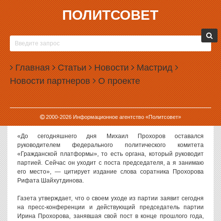
ПОЛИТСОВЕТ
21.05.2014, 10:50
ПРОХОРОВЫ УХОДЯТ ИЗ «ГРАЖДАНСКОЙ
ПЛАТФОРМЫ»
Главная
Статьи
Новости
Мастрид
Михаил и Ирина Прохоровы могут уйти из руководства партии
Новости партнеров
О проекте
«Гражданская платформа». Если это произойдет, то само
существование партии откажется под вопросом.
Об уходе Прохоровых из «Гражданской платформы»
пишет
2000-
2026
Информационное агентство «Политсовет»
сегодня газета «Известия» со ссылкой на представителя партии.
«До сегодняшнего дня Михаил Прохоров оставался
руководителем федерального политического комитета
«Гражданской платформы», то есть органа, который руководит
партией. Сейчас он уходит с поста председателя, а я занимаю
его место», — цитирует издание слова соратника Прохорова
Рифата Шайхутдинова.
Газета утверждает, что о своем уходе из партии заявит сегодня
на пресс-конференции и действующий председатель партии
Ирина Прохорова, занявшая свой пост в конце прошлого года,