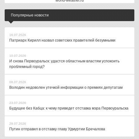
world-weather.ru
Популярные новости
16.07.2026
Патриарх Кирилл назвал советских правителей безумными
10.07.2026
И снова Первоуральск: удастся областным властям успокоить
проблемный город?
08.07.2026
Володин недоволен утечкой информации о премиях депутатам
23.07.2026
Будущее без Кабца: к чему приведет отставка мэра Первоуральска
29.07.2026
Путин отправил в отставку главу Удмуртии Бречалова