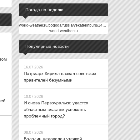
Погода на неделю
world-weather.ru/pogoda/russia/yekaterinburg/14days/
world-weather.ru
Популярные новости
том
16.07.2026
Патриарх Кирилл назвал советских
правителей безумными
10.07.2026
лей.
И снова Первоуральск: удастся
областным властям успокоить
проблемный город?
08.07.2026
Володин недоволен утечкой