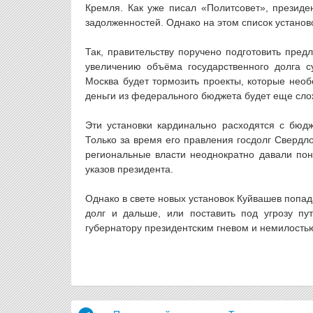
Кремля. Как уже писал «Политсовет», президе
задолженностей. Однако на этом список установ
Так, правительству поручено подготовить пре
увеличению объёма государственного долга су
Москва будет тормозить проекты, которые необо
деньги из федерального бюджета будет еще сло
Эти установки кардинально расходятся с бюдж
Только за время его правления госдолг Свердл
региональные власти неоднократно давали по
указов президента.
Однако в свете новых установок Куйвашев попад
долг и дальше, или поставить под угрозу пут
губернатору президентским гневом и немилостью.