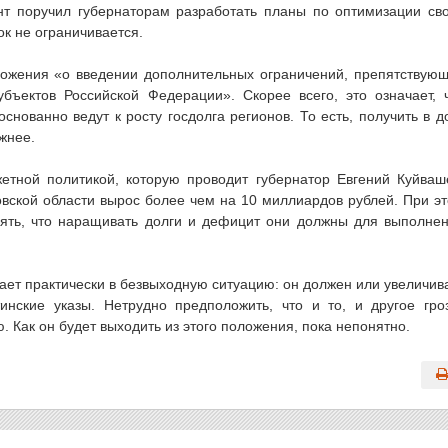
нт поручил губернаторам разработать планы по оптимизации св
ок не ограничивается.
дложения «о введении дополнительных ограничений, препятствую
бъектов Российской Федерации». Скорее всего, это означает, 
снованно ведут к росту госдолга регионов. То есть, получить в д
жнее.
етной политикой, которую проводит губернатор Евгений Куйваш
овской области вырос более чем на 10 миллиардов рублей. При э
нять, что наращивать долги и дефицит они должны для выполне
ает практически в безвыходную ситуацию: он должен или увеличив
инские указы. Нетрудно предположить, что и то, и другое гро
 Как он будет выходить из этого положения, пока непонятно.