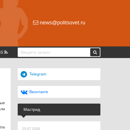
news@politsovet.ru
SS
Telegram
Вконтакте
ные
али
Мастрид
йте
25.07.2026