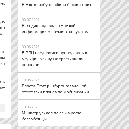
оих
В Екатеринбурге сбили беспилотник
08.07.2026
щих
Володин недоволен утечкой
что
информации о премиях депутатам
олг
30.06.2026
ев.
В РПЦ предложили преподавать в
том
медицинских вузах христианские
ния
ценности
19.05.2026
ать
Власти Екатеринбурга заявили об
зит
отсутствии планов по мобилизации
18.05.2026
Министр увидел плюсы в росте
безработицы