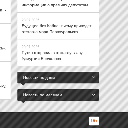
информации о премиях депутатам
п к
23.07.2026
Будущее без Кабца: к чему приведет
отставка мэра Первоуральска
29.07.2026
а».
Путин отправил в отставку главу
Удмуртии Бречалова
Новости по дням
ку.
Новости по месяцам
18+