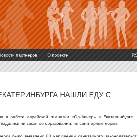
Новости партнеров
О проекте
R
ЕКАТЕРИНБУРГА НАШЛИ ЕДУ С
я в работе еврейской гимназии «Ор-Авнер» в Екатеринбурге.
блюдались ни закон об образовании, ни санитарные нормы.
оверки было выявлено 80 нарушений санитарного законодательст