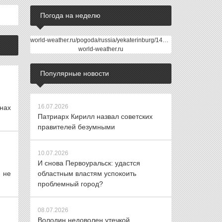
Погода на неделю
world-weather.ru/pogoda/russia/yekaterinburg/14days/
world-weather.ru
Популярные новости
16.07.2026
нах
Патриарх Кирилл назвал советских
правителей безумными
10.07.2026
И снова Первоуральск: удастся
 не
областным властям успокоить
проблемный город?
08.07.2026
Володин недоволен утечкой