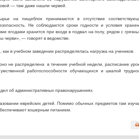
ловой — там даже нашли червей.
ырье на пищеблок принимаются в отсутствие соответствую
езопасность. Не соблюдаются сроки годности и условия хране
ыми ягодами хранится при входе в подвал на полу, рядом с грязн
ы черви», — говорят в ведомстве.
, как в учебном заведении распределялась нагрузка на учеников.
рно не распределена в течение учебной недели, расписание уро
умственной работоспособности обучающихся и шкалой трудно
о дел об административных правонарушениях.
азовании еврейских детей. Помимо обычных предметов там изуч
 обеспечивают кошерным питанием.