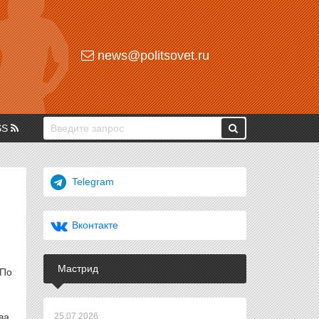
news@politsovet.ru
SS
Telegram
Вконтакте
Мастрид
 По
ва.
25.07.2026