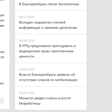
В Екатеринбурге сбили беспилотник
щих
08.07.2026
ния
Володин недоволен утечкой
ыми
информации о премиях депутатам
30.06.2026
В РПЦ предложили преподавать в
медицинских вузах христианские
ков
ценности
сти
19.05.2026
Власти Екатеринбурга заявили об
отсутствии планов по мобилизации
ают
18.05.2026
Министр увидел плюсы в росте
безработицы