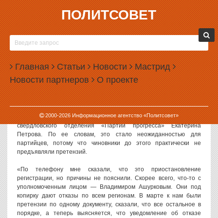
ПОЛИТСОВЕТ
14.04.2014, 18:01
ПАРТИИ НАВАЛЬНОГО ОТКАЗАЛИ В
РЕГИСТРАЦИИ В СВЕРДЛОВСКОЙ ОБЛАСТИ
Главная
Статьи
Новости
Мастрид
Свердловское управление министерства юстиции приостановило
Новости партнеров
О проекте
регистрацию регионального отделения «Партии прогресса»,
лидером которой является Алексей Навальный. Регистрировать
партию отказываются и в других регионах страны.
2000-
2026
Информационное агентство «Политсовет»
О проблемах с регистрацией рассказала председатель
свердловского отделения «Партии прогресса» Екатерина
Петрова. По ее словам, это стало неожиданностью для
партийцев, потому что чиновники до этого практически не
предъявляли претензий.
«По телефону мне сказали, что это приостановление
регистрации, но причины не пояснили. Скорее всего, что-то с
уполномоченным лицом — Владимиром Ашурковым. Они под
копирку дают отказы по всем регионам. В марте к нам были
претензии по одному документу, сказали, что все остальное в
порядке, а теперь выясняется, что уведомление об отказе