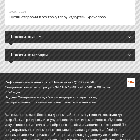
29.07.2026
Путин отправил в отставку главу Удмуртии Бречалова
Новости по дням
Новости по месяцам
Информационное агентство «Политсовет»
2000-
2026
18+
Свидетельство о регистрации СМИ ИА № ФС77-87740 от 09 июля
2024 года.
Выдано Федеральной службой по надзору в сфере связи,
информационных технологий и массовых коммуникаций.
Материалы, размещённые на данном сайте, не могут использоваться для
разработки, тренировки или улучшения алгоритмов машинного обучения,
искусственного интеллекта, нейронных сетей и аналогичных технологий без
предварительного письменного согласия владельцев ресурса. Любое
использование материалов сайта, противоречащее данному дисклеймеру,
является нарушением авторских прав и подлежит юридической ответственности