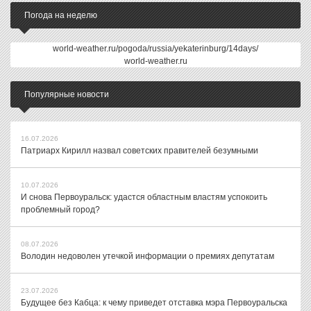
Погода на неделю
world-weather.ru/pogoda/russia/yekaterinburg/14days/
world-weather.ru
Популярные новости
16.07.2026
Патриарх Кирилл назвал советских правителей безумными
10.07.2026
И снова Первоуральск: удастся областным властям успокоить
проблемный город?
08.07.2026
Володин недоволен утечкой информации о премиях депутатам
23.07.2026
Будущее без Кабца: к чему приведет отставка мэра Первоуральска