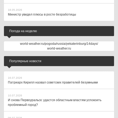
18.05.2026
Министр увидел плюсы в росте безработицы
Погода на неделю
world-weather.ru/pogoda/russia/yekaterinburg/14days/
world-weather.ru
Популярные новости
16.07.2026
Патриарх Кирилл назвал советских правителей безумными
10.07.2026
И снова Первоуральск: удастся областным властям успокоить
проблемный город?
08.07.2026