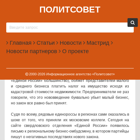
ПОЛИТСОВЕТ
09.04.2014, 17:23
ЕДИНОРОССЫ ИСПУГАЛИСЬ ПОСЛЕДСТВИЙ
СОБСТВЕННОГО ЗАКОНА
Главная
Статьи
Новости
Мастрид
Свердловская «Единая Россия» задумалась о негативных
Новости партнеров
О проекте
последствиях нового законодательства в системе
налогообложения. Закон, обеспокоивший партийцев, принят
депутатами той же самой «Единой России» в Госдуме.
2000-
2026
Информационное агентство «Политсовет»
Новый налоговый закон, принятый Государственной думой (где у
«Единой России» большинство), обяжет представителей малого
и среднего бизнеса платить налог на имущество исходя из
кадастровой стоимости недвижимости. Предприниматели не раз
говорили, что это нововведение буквально убьет малый бизнес,
но закон все равно был принят.
Судя по всему, рядовые единороссы в регионах сами оказались в
шоке от того, что приняли их московские коллеги. Сегодня на
сайте свердловского отделения «Единой России» появилось
письмо к региональному бизнес-омбудсмену, в котором партийцы
пишут о негативных последствиях нового закона.