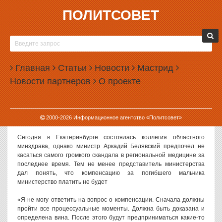
ПОЛИТСОВЕТ
09.04.2014, 15:16
СВЕРДЛОВСКИЙ МИНЗДРАВ НЕ ЗАПЛАТИТ
КОМПЕНСАЦИЮ ЗА ПОГИБШЕГО В ОДКБ
Главная
РЕБЕНКА
Статьи
Новости
Мастрид
Новости партнеров
О проекте
Министерство здравоохранения Свердловской области не будет
платить компенсацию родителям ребенка, погибшего в феврале
этого года в областной детской клинической больнице. Даже если
компенсацию и придется платить, то это будет делать не
2000-
2026
Информационное агентство «Политсовет»
минздрав, а само медучреждение.
Сегодня в Екатеринбурге состоялась коллегия областного
минздрава, однако министр Аркадий Белявский предпочел не
касаться самого громкого скандала в региональной медицине за
последнее время. Тем не менее представитель министерства
дал понять, что компенсацию за погибшего мальчика
министерство платить не будет
«Я не могу ответить на вопрос о компенсации. Сначала должны
пройти все процессуальные моменты. Должна быть доказана и
определена вина. После этого будут предприниматься какие-то