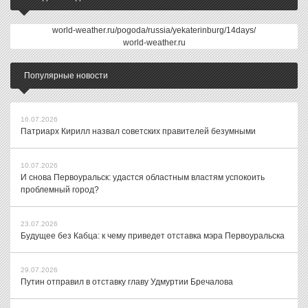
world-weather.ru/pogoda/russia/yekaterinburg/14days/
world-weather.ru
Популярные новости
16.07.2026
Патриарх Кирилл назвал советских правителей безумными
10.07.2026
И снова Первоуральск: удастся областным властям успокоить
проблемный город?
23.07.2026
Будущее без Кабца: к чему приведет отставка мэра Первоуральска
29.07.2026
Путин отправил в отставку главу Удмуртии Бречалова