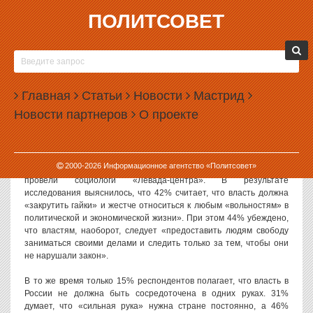
ПОЛИТСОВЕТ
08.04.2014, 16:43
РОССИЯНЕ НЕ МОГУТ ВЫБРАТЬ МЕЖДУ
«ГАЙКАМИ» И СВОБОДОЙ
Главная
Статьи
Новости
Мастрид
Мнения россиян о том, стоит ли в стране закручивать гайки либо
Новости партнеров
О проекте
же дать людям свободу, разделились поровну. При этом
большинство жителей считает, что России время от времени
нужна «сильная рука».
2000-
2026
Информационное агентство «Политсовет»
Опрос
, посвященный отношению россиян к единовластию,
провели социологи «Левада-центра». В результате
исследования выяснилось, что 42% считает, что власть должна
«закрутить гайки» и жестче относиться к любым «вольностям» в
политической и экономической жизни». При этом 44% убеждено,
что властям, наоборот, следует «предоставить людям свободу
заниматься своими делами и следить только за тем, чтобы они
не нарушали закон».
В то же время только 15% респондентов полагает, что власть в
России не должна быть сосредоточена в одних руках. 31%
думает, что «сильная рука» нужна стране постоянно, а 46%