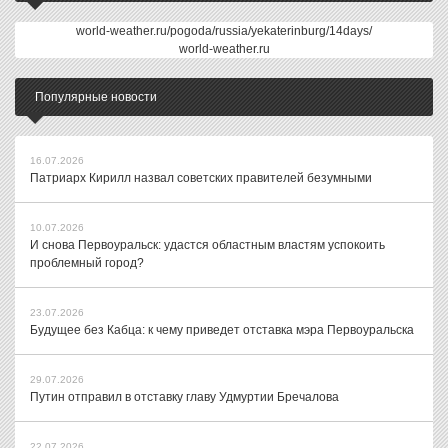
world-weather.ru/pogoda/russia/yekaterinburg/14days/
world-weather.ru
Популярные новости
16.07.2026
Патриарх Кирилл назвал советских правителей безумными
10.07.2026
И снова Первоуральск: удастся областным властям успокоить
проблемный город?
23.07.2026
Будущее без Кабца: к чему приведет отставка мэра Первоуральска
29.07.2026
Путин отправил в отставку главу Удмуртии Бречалова
22.07.2026