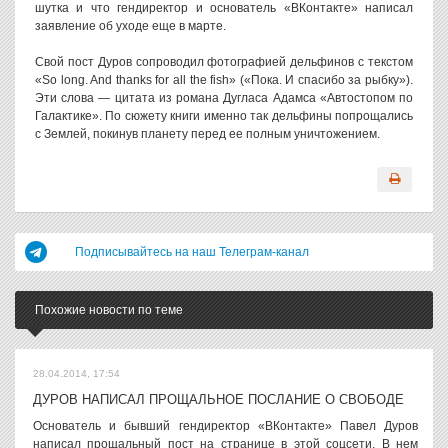
шутка и что гендиректор и основатель «ВКонтакте» написал
заявление об уходе еще в марте.
Свой пост Дуров сопроводил фотографией дельфинов с текстом
«So long. And thanks for all the fish» («Пока. И спасибо за рыбку»).
Эти слова — цитата из романа Дугласа Адамса «Автостопом по
Галактике». По сюжету книги именно так дельфины попрощались
с Землей, покинув планету перед ее полным уничтожением.
Подписывайтесь на наш Телеграм-канал
Похожие новости по теме
28.04.2014, 17:54
ДУРОВ НАПИСАЛ ПРОЩАЛЬНОЕ ПОСЛАНИЕ О СВОБОДЕ
Основатель и бывший гендиректор «ВКонтакте» Павел Дуров
написал прощальный пост на странице в этой соцсети. В нем