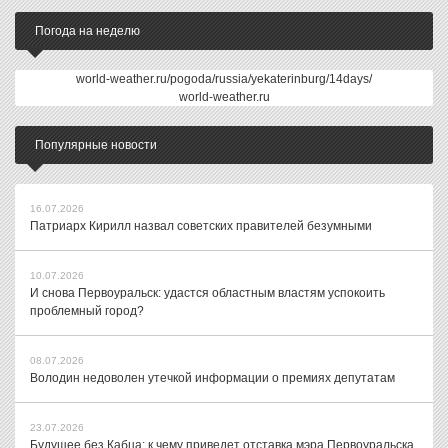
Погода на неделю
world-weather.ru/pogoda/russia/yekaterinburg/14days/
world-weather.ru
Популярные новости
16.07.2026
Патриарх Кирилл назвал советских правителей безумными
10.07.2026
И снова Первоуральск: удастся областным властям успокоить
проблемный город?
08.07.2026
Володин недоволен утечкой информации о премиях депутатам
23.07.2026
Будущее без Кабца: к чему приведет отставка мэра Первоуральска