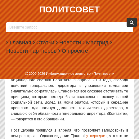
ПОЛИТСОВЕТ
01.04.2014, 17:45
ДУРОВ УШЕЛ ИЗ «ВКОНТАКТЕ» ИЗ-ЗА
НЕСВОБОДЫ
Главная
Статьи
Новости
Мастрид
Павел Дуров ушел в отставку с поста генерального директора
Новости партнеров
О проекте
социальной сети «ВКонтакте». Причиной такого решения он
назвал сокращение свободы.
Об отставке Дуров
сообщил
на своей странице в основанной им
2000-
2026
Информационное агентство «Политсовет»
соцсети. «В результате событий, последовавших за изменением
акционерного состава ВКонтакте в апреле 2013 года, свобода
действий генерального директора в управлении компанией
значительно сократилась. Становится все сложнее отстаивать те
принципы, которые некогда были заложены в основу нашей
социальной сети. Вслед за моим братом, который в середине
прошлого года покинул должность технического директора, я
снимаю с себя обязанности генерального директора ВКонтакте»,
— говорится в его обращении.
Пост Дурова появился 1 апреля, что позволяет заподозрить в
нем розыгрыш. Однако издание Tjournal
утверждает
, что это не