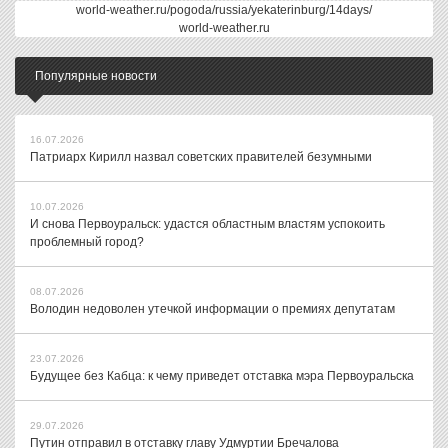
world-weather.ru/pogoda/russia/yekaterinburg/14days/
world-weather.ru
Популярные новости
16.07.2026
Патриарх Кирилл назвал советских правителей безумными
10.07.2026
И снова Первоуральск: удастся областным властям успокоить
проблемный город?
08.07.2026
Володин недоволен утечкой информации о премиях депутатам
23.07.2026
Будущее без Кабца: к чему приведет отставка мэра Первоуральска
29.07.2026
Путин отправил в отставку главу Удмуртии Бречалова