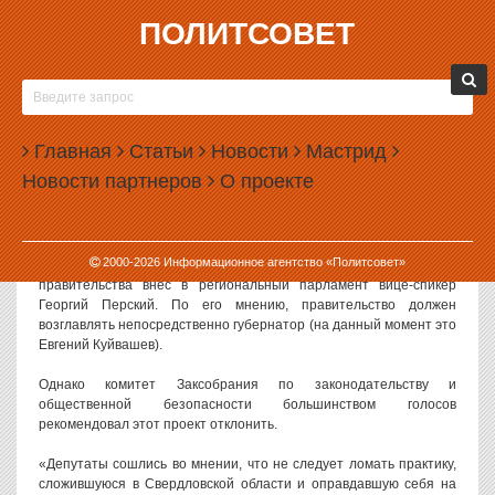
ПОЛИТСОВЕТ
26.03.2014, 10:44
ЗАКСОБРАНИЕ НЕ ХОЧЕТ СТАВИТЬ
КУЙВАШЕВА ВО ГЛАВУ ПРАВИТЕЛЬСТВА
Главная
Статьи
Новости
Мастрид
Профильный комитет свердловского Заксобрания рекомендовал
Новости партнеров
О проекте
отклонить законопроект о прямом подчинении областного
правительства губернатору. Ранее негативный отзыв на этот
закон дала уставная комиссия.
2000-
2026
Информационное агентство «Политсовет»
Законопроект о ликвидации поста председателя областного
правительства внес в региональный парламент вице-спикер
Георгий Перский. По его мнению, правительство должен
возглавлять непосредственно губернатор (на данный момент это
Евгений Куйвашев).
Однако комитет Заксобрания по законодательству и
общественной безопасности большинством голосов
рекомендовал этот проект отклонить.
«Депутаты сошлись во мнении, что не следует ломать практику,
сложившуюся в Свердловской области и оправдавшую себя на