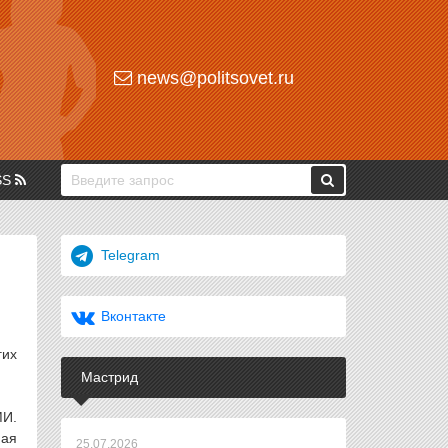
news@politsovet.ru
SS
Telegram
Вконтакте
гих
Мастрид
МИ.
ная
25.07.2026