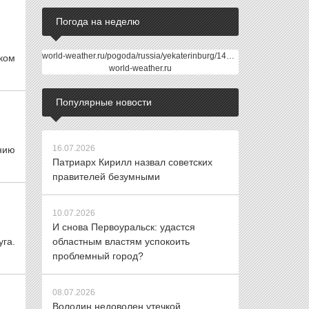
Погода на неделю
world-weather.ru/pogoda/russia/yekaterinburg/14days/
ком
world-weather.ru
Популярные новости
16.07.2026
нию
Патриарх Кирилл назвал советских
правителей безумными
10.07.2026
И снова Первоуральск: удастся
га.
областным властям успокоить
проблемный город?
08.07.2026
Володин недоволен утечкой