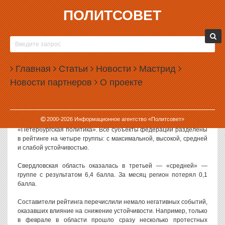
ПОЛИТСОВЕТ
11.03.2014, 10:55
СУХОЙ ЛОГ И МИТИНГИ СНИЗИЛИ
УСТОЙЧИВОСТЬ СВЕРДЛОВСКОЙ ОБЛАСТИ
Главная
Статьи
Новости
Мастрид
Свердловская область вновь опустилась в рейтинге устойчивости
Новости партнеров
О проекте
российских регионов. На этот результат в числе прочего
повлияли митинги в различных городах области и коммунальная
авария в Сухом Логу.
2000-
2026
Информационное агентство «Политсовет»
Ежемесячный
рейтинг
устойчивости регионов составляет фонд
«Петербургская политика». Все субъекты федерации разделены
в рейтинге на четыре группы: с максимальной, высокой, средней
и слабой устойчивостью.
Свердловская область оказалась в третьей — «средней» —
группе с результатом 6,4 балла. За месяц регион потерял 0,1
балла.
Составители рейтинга перечислили немало негативных событий,
оказавших влияние на снижение устойчивости. Например, только
в феврале в области прошло сразу несколько протестных