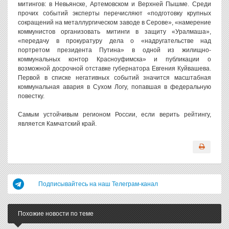
митингов: в Невьянске, Артемовском и Верхней Пышме. Среди
прочих событий эксперты перечисляют «подготовку крупных
сокращений на металлургическом заводе в Серове», «намерение
коммунистов организовать митинги в защиту «Уралмаша»,
«передачу в прокуратуру дела о «надругательстве над
портретом президента Путина» в одной из жилищно-
коммунальных контор Красноуфимска» и публикации о
возможной досрочной отставке губернатора Евгения Куйвашева.
Первой в списке негативных событий значится масштабная
коммунальная авария в Сухом Логу, попавшая в федеральную
повестку.
Самым устойчивым регионом России, если верить рейтингу,
является Камчатский край.
Подписывайтесь на наш Телеграм-канал
Похожие новости по теме