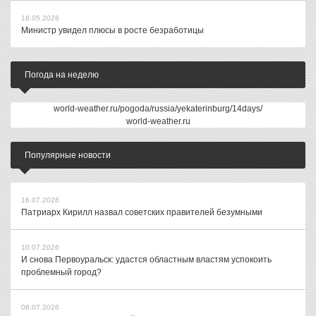
18.05.2026
Министр увидел плюсы в росте безработицы
Погода на неделю
world-weather.ru/pogoda/russia/yekaterinburg/14days/
world-weather.ru
Популярные новости
16.07.2026
Патриарх Кирилл назвал советских правителей безумными
10.07.2026
И снова Первоуральск: удастся областным властям успокоить
проблемный город?
08.07.2026