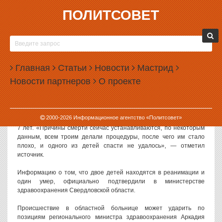
ПОЛИТСОВЕТ
28.02.2014, 14:16
В ОБЛАСТНОЙ БОЛЬНИЦЕ ПОСЛЕ ПРОЦЕДУР
УМЕР РЕБЕНОК, ДВОЕ В РЕАНИМАЦИИ
Главная
Статьи
Новости
Мастрид
В Областной детской клинической больнице № 1, расположенной
Новости партнеров
О проекте
в Екатеринбурге, после проведения процедур умер ребенок. Еще
двое оказались в реанимации.
О смерти ребенка сообщают источники, знакомые с ситуацией в
2000-
2026
Информационное агентство «Политсовет»
больнице. По неподтвержденным данным, скончавшемуся было
7 лет. «Причины смерти сейчас устанавливаются, по некоторым
данным, всем троим делали процедуры, после чего им стало
плохо, и одного из детей спасти не удалось», — отметил
источник.
Информацию о том, что двое детей находятся в реанимации и
один умер, официально подтвердили в министерстве
здравоохранения Свердловской области.
Происшествие в областной больнице может ударить по
позициям регионального министра здравоохранения Аркадия