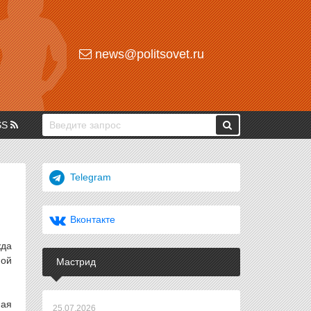
news@politsovet.ru
SS
Telegram
Вконтакте
жда
ной
Мастрид
ная
25.07.2026