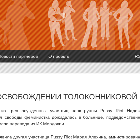
Новости партнеров
О проекте
R
ОСВОБОЖДЕНИИ ТОЛОКОННИКОВОЙ
из трех осужденных участниц панк-группы Pussy Riot Наде
я свободы феминистка дожидалась в больнице, подведомствен
осле перевода из ИК Мордовии.
вила другая участница Pussy Riot Мария Алехина, амнистирован