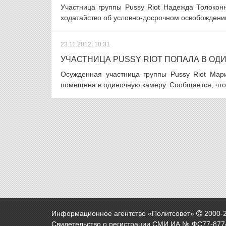
Участница группы Pussy Riot Надежда Толокон
ходатайство об условно-досрочном освобождении
23.11.2012, 10:31
УЧАСТНИЦА PUSSY RIOT ПОПАЛА В ОД
Осужденная участница группы Pussy Riot Мар
помещена в одиночную камеру. Сообщается, что э
Информационное агентство «Политсовет»
2000-
Свидетельство о регистрации СМИ ИА № ФС77-8774