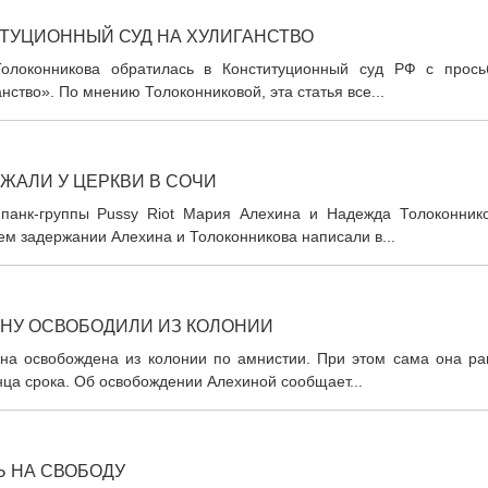
ИТУЦИОННЫЙ СУД НА ХУЛИГАНСТВО
Толоконникова обратилась в Конституционный суд РФ с прось
ство». По мнению Толоконниковой, эта статья все...
ЖАЛИ У ЦЕРКВИ В СОЧИ
панк-группы Pussy Riot Мария Алехина и Надежда Толоконнико
ем задержании Алехина и Толоконникова написали в...
ИНУ ОСВОБОДИЛИ ИЗ КОЛОНИИ
ина освобождена из колонии по амнистии. При этом сама она ра
онца срока. Об освобождении Алехиной сообщает...
Ь НА СВОБОДУ