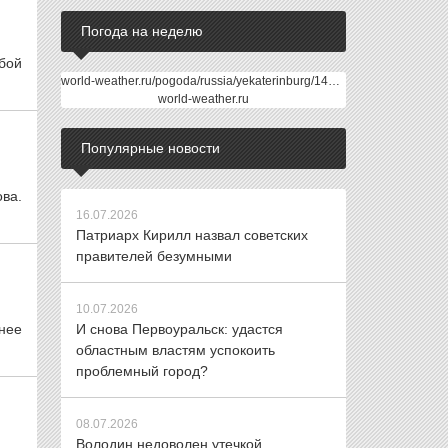
Погода на неделю
бой
world-weather.ru/pogoda/russia/yekaterinburg/14days/
world-weather.ru
Популярные новости
ва.
16.07.2026
Патриарх Кирилл назвал советских
правителей безумными
10.07.2026
нее
И снова Первоуральск: удастся
областным властям успокоить
проблемный город?
08.07.2026
Володин недоволен утечкой