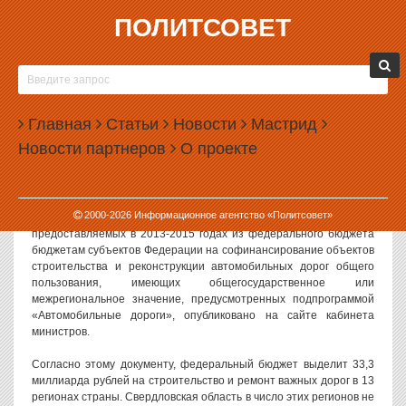
ПОЛИТСОВЕТ
18.12.2013, 14:55
СВЕРДЛОВСКОЙ ОБЛАСТИ НЕ ДАЛИ ДЕНЕГ НА
ВАЖНЫЕ ДОРОГИ
Главная
Статьи
Новости
Мастрид
Свердловская область не получит ни одного рубля на
Новости партнеров
О проекте
строительство автомобильных дорог по федеральной
подпрограмме на 2013-2015 годы. Такое решение принято
российским правительством.
2000-
2026
Информационное агентство «Политсовет»
Распоряжение правительства о распределении субсидий,
предоставляемых в 2013-2015 годах из федерального бюджета
бюджетам субъектов Федерации на софинансирование объектов
строительства и реконструкции автомобильных дорог общего
пользования, имеющих общегосударственное или
межрегиональное значение, предусмотренных подпрограммой
«Автомобильные дороги», опубликовано на сайте кабинета
министров.
Согласно этому документу, федеральный бюджет выделит 33,3
миллиарда рублей на строительство и ремонт важных дорог в 13
регионах страны. Свердловская область в число этих регионов не