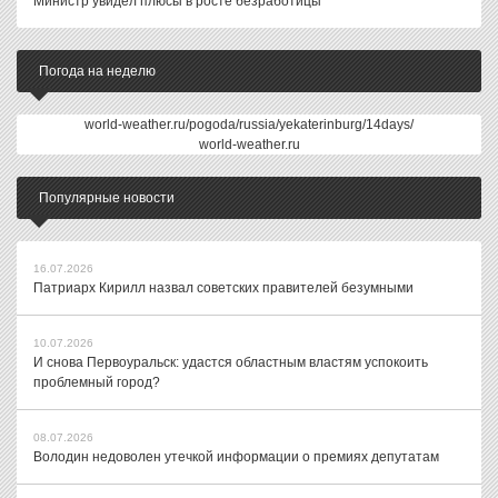
Министр увидел плюсы в росте безработицы
Погода на неделю
world-weather.ru/pogoda/russia/yekaterinburg/14days/
world-weather.ru
Популярные новости
16.07.2026
Патриарх Кирилл назвал советских правителей безумными
10.07.2026
И снова Первоуральск: удастся областным властям успокоить
проблемный город?
08.07.2026
Володин недоволен утечкой информации о премиях депутатам