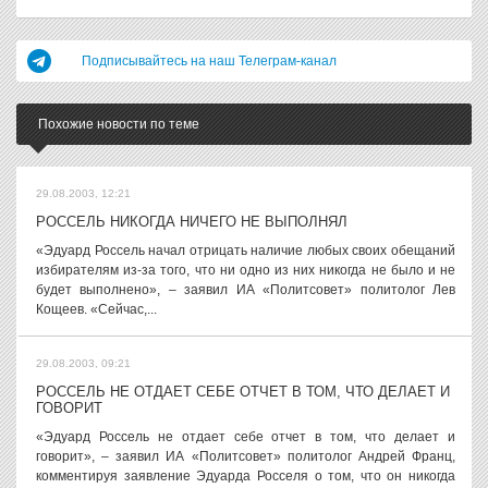
Подписывайтесь на наш Телеграм-канал
Похожие новости по теме
29.08.2003, 12:21
РОССЕЛЬ НИКОГДА НИЧЕГО НЕ ВЫПОЛНЯЛ
«Эдуард Россель начал отрицать наличие любых своих обещаний
избирателям из-за того, что ни одно из них никогда не было и не
будет выполнено», – заявил ИА «Политсовет» политолог Лев
Кощеев. «Сейчас,...
29.08.2003, 09:21
РОССЕЛЬ НЕ ОТДАЕТ СЕБЕ ОТЧЕТ В ТОМ, ЧТО ДЕЛАЕТ И
ГОВОРИТ
«Эдуард Россель не отдает себе отчет в том, что делает и
говорит», – заявил ИА «Политсовет» политолог Андрей Франц,
комментируя заявление Эдуарда Росселя о том, что он никогда