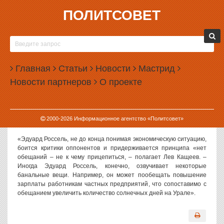
ПОЛИТСОВЕТ
12.08.2003, 13:18
ОБЕЩАНИЯ РОССЕЛЯ АБСУРДНЫ *
ОБЕЩАНИЯ РОССЕЛЯ СРАВНИМЫ С
Главная
ОБЕЩАНИЕМ УВЕЛИЧИТЬ КОЛИЧЕСТВО
Статьи
Новости
Мастрид
СОЛНЕЧНЫХ ДНЕЙ НА УРАЛЕ
Новости партнеров
О проекте
«Эдуард Россель специально идет на выборы без программы –
он хочет избежать вопроса: «Чем же Вы тогда раньше
занимались?», – заявил ИА «Политсовет» политолог Лев
2000-
2026
Информационное агентство «Политсовет»
Кащеев.
«Эдуард Россель, не до конца понимая экономическую ситуацию,
боится критики оппонентов и придерживается принципа «нет
обещаний – не к чему прицепиться, – полагает Лев Кащеев. –
Иногда Эдуард Россель, конечно, озвучивает некоторые
банальные вещи. Например, он может пообещать повышение
зарплаты работникам частных предприятий, что сопоставимо с
обещанием увеличить количество солнечных дней на Урале».