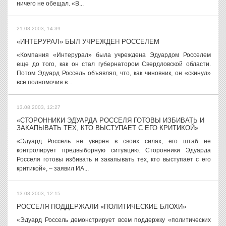
ничего не обещал. «В...
21.08.2003, 14:39
«ИНТЕРУРАЛ» БЫЛ УЧРЕЖДЕН РОССЕЛЕМ
«Компания «Интерурал» была учреждена Эдуардом Росселем
еще до того, как он стал губернатором Свердловской области.
Потом Эдуард Россель объявлял, что, как чиновник, он «скинул»
все полномочия в...
13.08.2003, 12:27
«СТОРОННИКИ ЭДУАРДА РОССЕЛЯ ГОТОВЫ ИЗБИВАТЬ И
ЗАКАПЫВАТЬ ТЕХ, КТО ВЫСТУПАЕТ С ЕГО КРИТИКОЙ»
«Эдуард Россель не уверен в своих силах, его штаб не
контролирует предвыборную ситуацию. Сторонники Эдуарда
Росселя готовы избивать и закапывать тех, кто выступает с его
критикой», – заявил ИА...
13.08.2003, 12:15
РОССЕЛЯ ПОДДЕРЖАЛИ «ПОЛИТИЧЕСКИЕ БЛОХИ»
«Эдуард Россель демонстрирует всем поддержку «политических