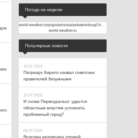
Погода на неделю
world-weather.ru/pogoda/russia/yekaterinburg/14days/
для
world-weather.ru
Популярные новости
16.07.2026
ких
Патриарх Кирилл назвал советских
правителей безумными
10.07.2026
И снова Первоуральск: удастся
областным властям успокоить
его
проблемный город?
08.07.2026
Володин недоволен утечкой