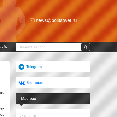
news@politsovet.ru
SS
Telegram
Вконтакте
ого
Мастрид
стр
ось
25.07.2026