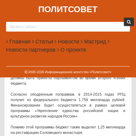
ПОЛИТСОВЕТ
19.11.2013, 10:34
РПЦ УКРЕПИТ НАЦИЮ ЗА 1,7 МИЛЛИАРДА
Субсидии из федерального бюджета Русской Православной
Главная
Статьи
Новости
Мастрид
Церкви составят в 2014-2015 годах 1,7 миллиарда рублей. За эти
Новости партнеров
О проекте
деньги РПЦ будет укреплять единство российской нации.
Как сообщает агентство «Прайм», поправки в федеральный
бюджет, предполагающие выделение денег РПЦ, одобрил
2000-
2026
Информационное агентство «Политсовет»
накануне комитет Госдумы по бюджету и налогам. Теперь они
должны быть приняты парламентом во время второго чтения
бюджета.
Согласно ободренным поправкам, в 2014-2015 годах РПЦ
получит из федерального бюджета 1,758 миллиарда рублей.
Финансирование будет осуществляться в рамках целевой
программы «Укрепление единства российской нации и
культурное развитие народов России».
Помимо этой программы бюджет также выделит 1,25 миллиарда
на реставрацию Соловецкого монастыря.