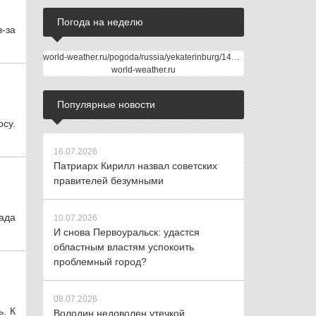
Погода на неделю
-за
world-weather.ru/pogoda/russia/yekaterinburg/14days/
world-weather.ru
Популярные новости
су.
16.07.2026
Патриарх Кирилл назвал советских
правителей безумными
ада
10.07.2026
И снова Первоуральск: удастся
областным властям успокоить
проблемный город?
08.07.2026
ь. К
Володин недоволен утечкой