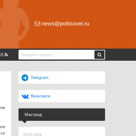
news@politsovet.ru
SS
Telegram
Вконтакте
няя
Мастрид
оге
 со
25.07.2026